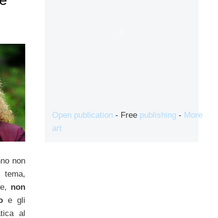
Open publication
- Free
publishing
-
More
art
nno non
 tema,
he,
non
o
e gli
tica al