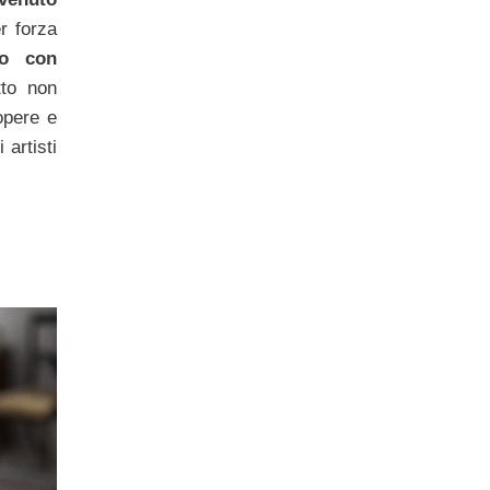
r forza
co con
to non
opere e
 artisti