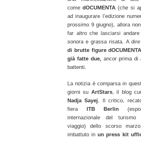
come
dOCUMENTA
(che si a
ad inaugurare l’edizione numer
prossimo 9 giugno), allora non
far altro che lasciarsi andare
sonora e grassa risata. A dire 
di brutte figure dOCUMENTA
già fatte due,
ancor prima di a
battenti.
La notizia è comparsa in questi
giorni su
ArtStars
, il blog cu
Nadja Sayej
. Il critico, recat
fiera
ITB Berlin
(espos
internazionale del turismo
viaggio) dello scorso marzo
imbattuto in
un press kit uffi