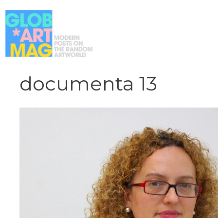
Vai
al
contenuto
documenta 13