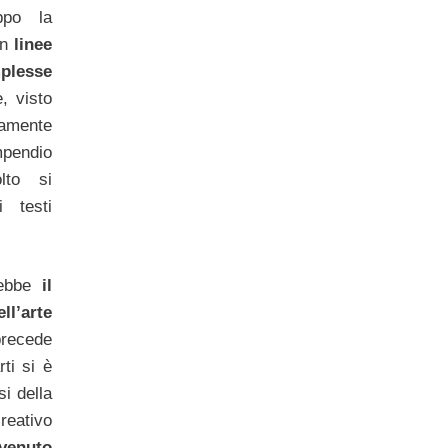
oppo la
on
linee
plesse
, visto
lamente
mpendio
lto si
 testi
ebbe
il
l’arte
 precede
rti si è
si della
creativo
ivenuto