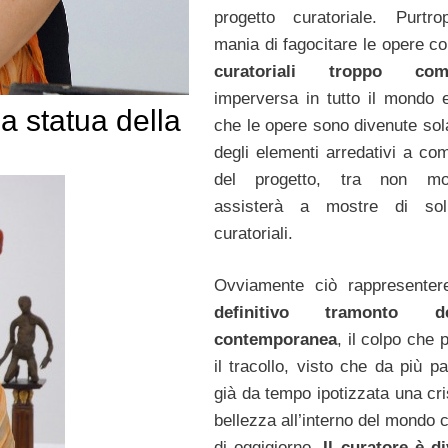
progetto curatoriale. Purtr
mania di fagocitare le opere c
curatoriali troppo com
imperversa in tutto il mondo e
a statua della
che le opere sono divenute so
degli elementi arredativi a co
del progetto, tra non mo
assisterà a mostre di soli
curatoriali.
Ovviamente ciò rappresenter
definitivo tramonto del
contemporanea
, il colpo che
il tracollo, visto che da più pa
già da tempo ipotizzata una cri
bellezza all’interno del mondo 
di oggigiorno.
Il curatore è d