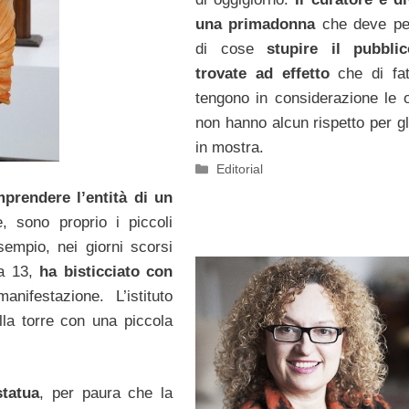
una primadonna
che deve pe
di cose
stupire il pubbli
trovate ad effetto
che di fat
tengono in considerazione le 
non hanno alcun rispetto per gli
in mostra.
Categorie
Editorial
mprendere l’entità di un
 sono proprio i piccoli
sempio, nei giorni scorsi
a 13,
ha bisticciato con
ifestazione. L’istituto
la torre con una piccola
tatua
, per paura che la