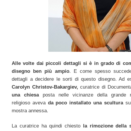
Alle volte dai piccoli dettagli si è in grado di co
disegno ben più ampio
. E come spesso succede,
dettagli a decidere le sorti di questo disegno. Ad e
Carolyn Christov-Bakargiev,
curatrice di Document
una chiesa
posta nelle vicinanze della grande man
religioso aveva
da poco installato una scultura
sul
mostra annessa.
La curatrice ha quindi chiesto
la rimozione della s