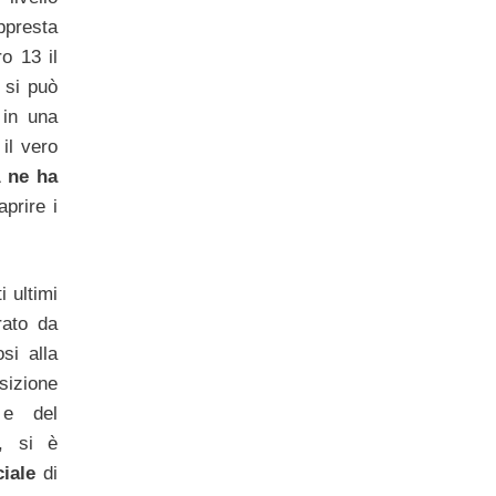
ppresta
o 13 il
 si può
 in una
il vero
 ne ha
prire i
 ultimi
rato da
osi alla
izione
 e del
, si è
ciale
di