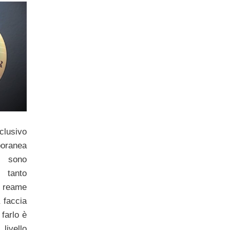
clusivo
poranea
sono
 tanto
l reame
 faccia
farlo è
livello