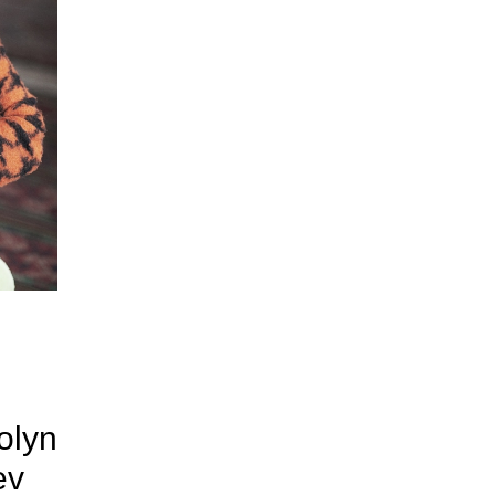
olyn
ev