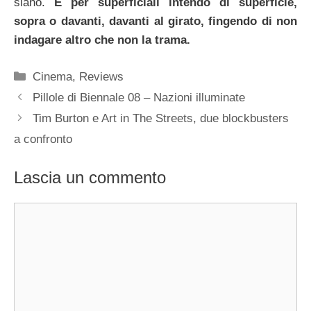
siano.
E per superficiali intendo di superficie,
sopra o davanti, davanti al girato, fingendo di non
indagare altro che non la trama.
Categorie
Cinema
,
Reviews
Pillole di Biennale 08 – Nazioni illuminate
Tim Burton e Art in The Streets, due blockbusters
a confronto
Lascia un commento
Commento