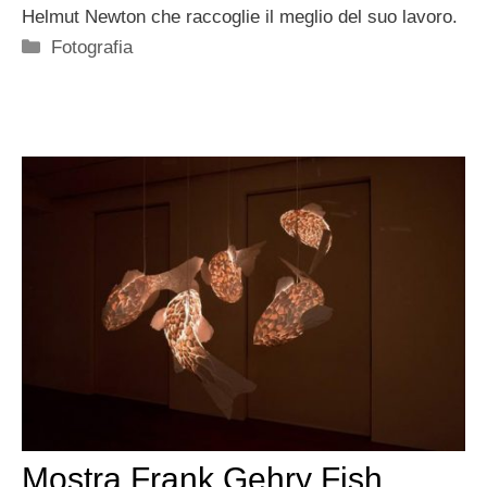
Helmut Newton che raccoglie il meglio del suo lavoro.
Categorie
Fotografia
Mostra Frank Gehry Fish