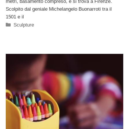
metri, basamento compreso, e si trova a Firenze.
Scolpito dal geniale Michelangelo Buonarroti tra il
1501 e il
Categorie
Sculpture