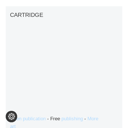
CARTRIDGE
Open publication
- Free
publishing
-
More
art