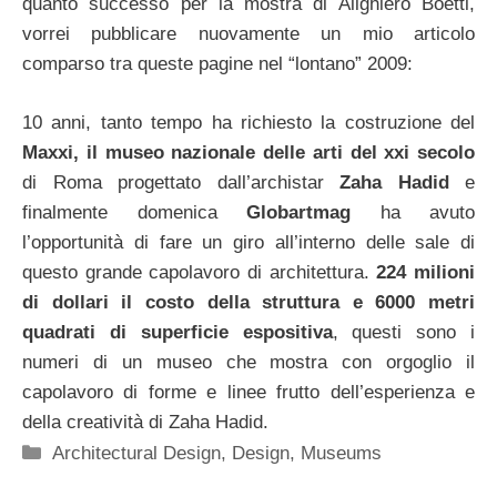
quanto successo per la mostra di Alighiero Boetti,
vorrei pubblicare nuovamente un mio articolo
comparso tra queste pagine nel “lontano” 2009:
10 anni, tanto tempo ha richiesto la costruzione del
Maxxi, il museo nazionale delle arti del xxi secolo
di Roma progettato dall’archistar
Zaha Hadid
e
finalmente domenica
Globartmag
ha avuto
l’opportunità di fare un giro all’interno delle sale di
questo grande capolavoro di architettura.
224 milioni
di dollari il costo della struttura e 6000 metri
quadrati di superficie espositiva
, questi sono i
numeri di un museo che mostra con orgoglio il
capolavoro di forme e linee frutto dell’esperienza e
della creatività di Zaha Hadid.
Categorie
Architectural Design
,
Design
,
Museums