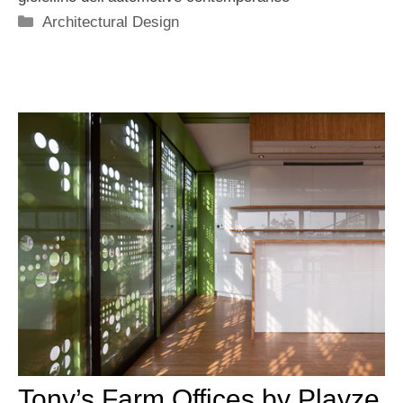
Categorie
Architectural Design
Tony’s Farm Offices by Playze