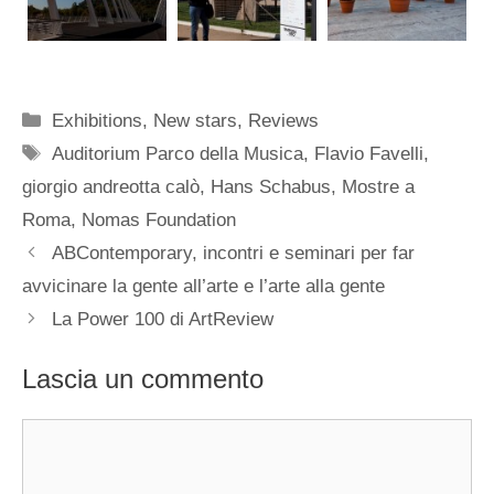
Categorie
Exhibitions
,
New stars
,
Reviews
Tag
Auditorium Parco della Musica
,
Flavio Favelli
,
giorgio andreotta calò
,
Hans Schabus
,
Mostre a
Roma
,
Nomas Foundation
ABContemporary, incontri e seminari per far
avvicinare la gente all’arte e l’arte alla gente
La Power 100 di ArtReview
Lascia un commento
Commento