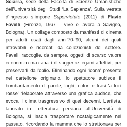
Sciarra
, sede della Facoltà di Scienze Umanistiche
dell’Università degli Studi ‘La Sapienza’. Sulla vetrata
d’ingresso s’impone
Supervietato
(2011) di
Flavio
Favelli
(Firenze, 1967 – vive e lavora a Savigno,
Bologna). Un collage composto da manifesti di cinema
per adulti usati dagli anni’70-’90, alcuni dei quali
introvabili e ricercati da collezionisti del settore.
Favelli raccoglie, da sempre, oggetti di scarso valore
economico ma capaci di suggerire legami affettivi, per
preservarli dall’oblio. Eliminando ogni ‘icona’ presente
nel cartellone originario, lo spettatore subisce il
bombardamento di parole, loghi, colori e frasi ‘a luci
rosse’ rielaborate attraverso una grafica audace, che
evoca il clima trasgressivo di quei decenni. L’artista,
laureato in Letteratura persiana all’Università di
Bologna, si lascia trasportare nostalgicamente nel
passato, ricordando la mamma che lo strattonava per