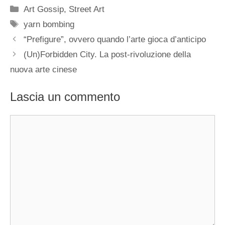
Categorie
Art Gossip
,
Street Art
Tag
yarn bombing
“Prefigure”, ovvero quando l’arte gioca d’anticipo
(Un)Forbidden City. La post-rivoluzione della
nuova arte cinese
Lascia un commento
Commento