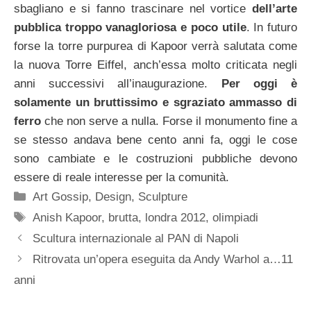
sbagliano e si fanno trascinare nel vortice
dell’arte
pubblica troppo vanagloriosa e poco utile
. In futuro
forse la torre purpurea di Kapoor verrà salutata come
la nuova Torre Eiffel, anch’essa molto criticata negli
anni successivi all’inaugurazione.
Per oggi è
solamente un bruttissimo e sgraziato ammasso di
ferro
che non serve a nulla. Forse il monumento fine a
se stesso andava bene cento anni fa, oggi le cose
sono cambiate e le costruzioni pubbliche devono
essere di reale interesse per la comunità.
Categorie
Art Gossip
,
Design
,
Sculpture
Tag
Anish Kapoor
,
brutta
,
londra 2012
,
olimpiadi
Scultura internazionale al PAN di Napoli
Ritrovata un’opera eseguita da Andy Warhol a…11
anni