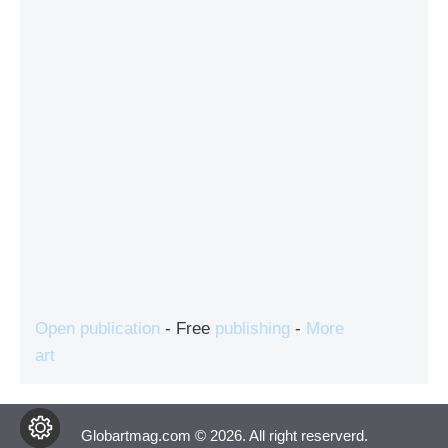
Open publication
- Free
publishing
-
More
art
Globartmag.com © 2026. All right reserverd.