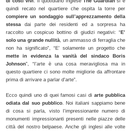
di costi vivi
.
Il quotidiano inglese
The Guardian
si è
quindi recato nel quartiere che ospita la torre per
compiere un sondaggio sull’apprezzamento della
stessa
dai parte dei residenti ed a sorpresa ha
raccolto un cospicuo bottino di giudizi negativi: “
E’
solo una grande nullità
, un ammasso di ferraglia che
non ha significato”, “E’ solamente un progetto che
mette in evidenza la vanità del sindaco Boris
Johnson
”, “l’arte è una cosa meravigliosa ma in
questo quartiere ci sono molte migliorie da affrontare
prima di arrivare a parlar d’arte”.
Ecco quindi uno di quei famosi casi di
arte pubblica
odiata dal suo pubblico
. Noi italiani sappiamo bene
di cosa si parla, visto l’impressionante numero di
monumenti impressionanti presenti nelle piazze delle
città del nostro belpaese. Anche gli inglesi alle volte