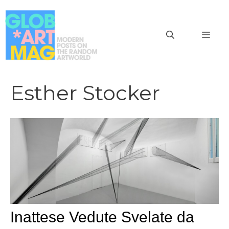
Vai
al
MEN
contenuto
Esther Stocker
Inattese Vedute Svelate da