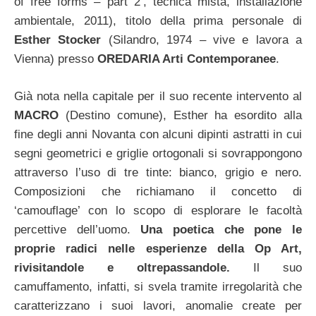
of free forms – part 2’, tecnica mista, installazione
ambientale, 2011), titolo della prima personale di
Esther Stocker
(Silandro, 1974 – vive e lavora a
Vienna) presso
OREDARIA Arti Contemporanee
.
Già nota nella capitale per il suo recente intervento al
MACRO
(Destino comune), Esther ha esordito alla
fine degli anni Novanta con alcuni dipinti astratti in cui
segni geometrici e griglie ortogonali si sovrappongono
attraverso l’uso di tre tinte: bianco, grigio e nero.
Composizioni che richiamano il concetto di
‘camouflage’ con lo scopo di esplorare le facoltà
percettive dell’uomo.
Una poetica che pone le
proprie radici nelle esperienze della Op Art,
rivisitandole e oltrepassandole.
Il suo
camuffamento, infatti, si svela tramite irregolarità che
caratterizzano i suoi lavori, anomalie create per