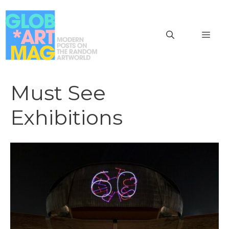
Vai
al
MEN
contenuto
Must See
Exhibitions