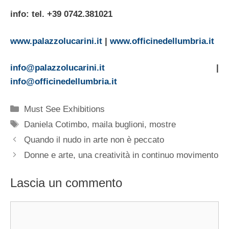
info: tel. +39 0742.381021
www.palazzolucarini.it
|
www.officinedellumbria.it
info@palazzolucarini.it
|
info@officinedellumbria.it
Categorie
Must See Exhibitions
Tag
Daniela Cotimbo
,
maila buglioni
,
mostre
Quando il nudo in arte non è peccato
Donne e arte, una creatività in continuo movimento
Lascia un commento
Commento