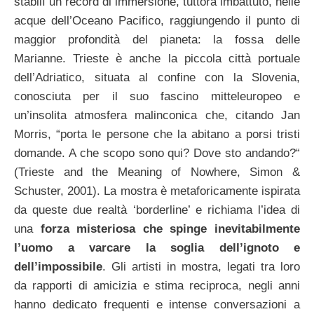
stabilì un record di immersione, tuttora imbattuto, nelle
acque dell’Oceano Pacifico, raggiungendo il punto di
maggior profondità del pianeta: la fossa delle
Marianne. Trieste è anche la piccola città portuale
dell’Adriatico, situata al confine con la Slovenia,
conosciuta per il suo fascino mitteleuropeo e
un’insolita atmosfera malinconica che, citando Jan
Morris, “porta le persone che la abitano a porsi tristi
domande. A che scopo sono qui? Dove sto andando?“
(Trieste and the Meaning of Nowhere, Simon &
Schuster, 2001). La mostra è metaforicamente ispirata
da queste due realtà ‘borderline’ e richiama l’idea di
una
forza misteriosa che spinge inevitabilmente
l’uomo a varcare la soglia dell’ignoto e
dell’impossibile
. Gli artisti in mostra, legati tra loro
da rapporti di amicizia e stima reciproca, negli anni
hanno dedicato frequenti e intense conversazioni a