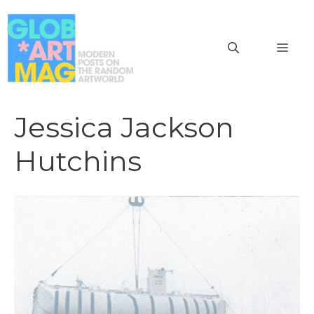
Vai
al
MEN
contenuto
Jessica Jackson
Hutchins