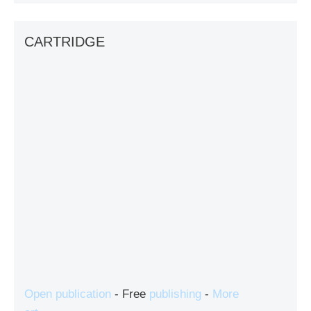
CARTRIDGE
Open publication
- Free
publishing
-
More