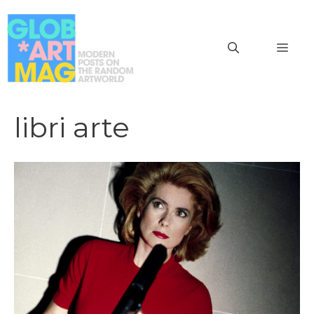
Vai
al
MEN
contenuto
libri arte