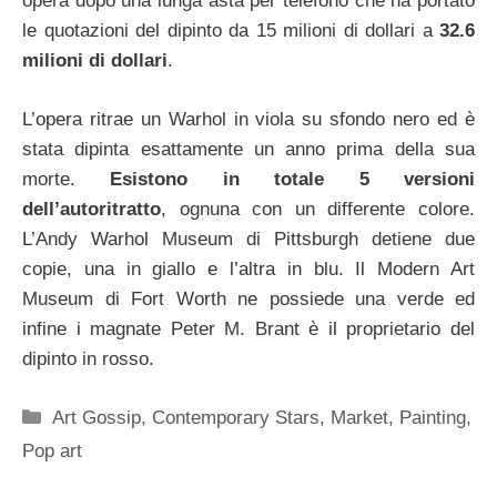
opera dopo una lunga asta per telefono che ha portato
le quotazioni del dipinto da 15 milioni di dollari a
32.6
milioni di dollari
.
L’opera ritrae un Warhol in viola su sfondo nero ed è
stata dipinta esattamente un anno prima della sua
morte.
Esistono in totale 5 versioni
dell’autoritratto
, ognuna con un differente colore.
L’Andy Warhol Museum di Pittsburgh detiene due
copie, una in giallo e l’altra in blu. Il Modern Art
Museum di Fort Worth ne possiede una verde ed
infine i magnate Peter M. Brant è il proprietario del
dipinto in rosso.
Categorie
Art Gossip
,
Contemporary Stars
,
Market
,
Painting
,
Pop art