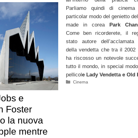
Parliamo quindi di cinema
particolar modo del genietto del 
made in corea
Park Chan
Come ben ricorderete, il re
stato autore dell’acclamata t
della vendetta che tra il 2002
ha riscosso un notevole succ
tutto il mondo, in special modo
pellicol
e Lady Vendetta e Old 
Categorie
Cinema
Jobs e
 Foster
no la nuova
pple mentre