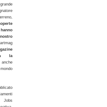
grande
gnatore
erreno,
operte
anno
 nostro
bartmag
gazine
za la
 anche
ondo
blicato
iamenti
i Jobs
eativa.