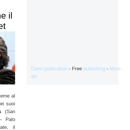
e il
et
Open publication
- Free
publishing
-
More
art
ieme al
ei suoi
s
(San
– Palo
te, il