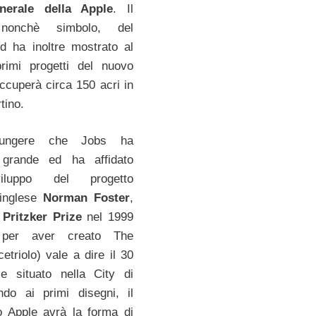
enerale della Apple
. Il
 nonchè simbolo, del
d ha inoltre mostrato al
primi progetti del nuovo
ccuperà circa 150 acri in
tino.
giungere che Jobs ha
 grande ed ha affidato
viluppo del progetto
r inglese
Norman Foster
,
l
Pritzker Prize
nel 1999
 per aver creato The
cetriolo) vale a dire il 30
 situato nella City di
ndo ai primi disegni, il
o Apple avrà la forma di