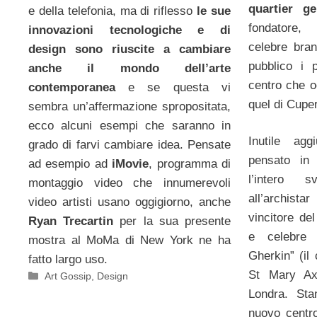
quartier g
e della telefonia, ma di riflesso
le sue
fondatore,
innovazioni tecnologiche e di
celebre bran
design sono riuscite a cambiare
pubblico i 
anche il mondo dell’arte
centro che o
contemporanea
e se questa vi
quel di Cuper
sembra un’affermazione spropositata,
ecco alcuni esempi che saranno in
Inutile ag
grado di farvi cambiare idea. Pensate
pensato in
ad esempio ad
iMovie
, programma di
l’intero s
montaggio video che innumerevoli
all’archista
video artisti usano oggigiorno, anche
vincitore de
Ryan Trecartin
per la sua presente
e celebre
mostra al MoMa di New York ne ha
Gherkin” (il 
fatto largo uso.
St Mary Axe
Categorie
Art Gossip
,
Design
Londra. Sta
nuovo centr