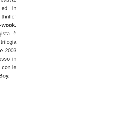
 ed in
thriller
-wook
.
gista è
rilogia
 e 2003
esso in
 con le
Boy.