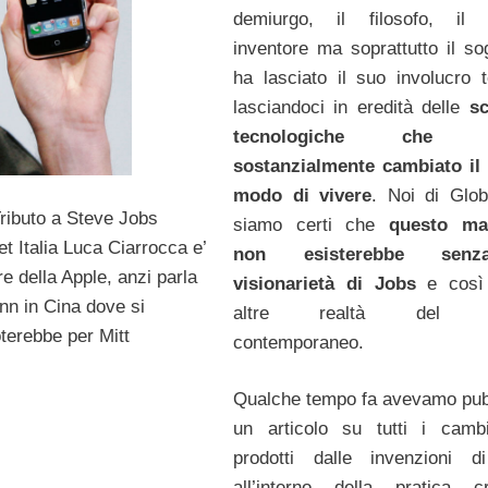
demiurgo, il filosofo, il 
inventore ma soprattutto il so
ha lasciato il suo involucro t
lasciandoci in eredità delle
sc
tecnologiche che h
sostanzialmente cambiato il
modo di vivere
. Noi di Glo
Tributo a Steve Jobs
siamo certi che
questo ma
t Italia Luca Ciarrocca e’
non esisterebbe sen
ore della Apple, anzi parla
visionarietà di Jobs
e così
nn in Cina dove si
altre realtà del m
terebbe per Mitt
contemporaneo.
Qualche tempo fa avevamo pub
un articolo su tutti i camb
prodotti dalle invenzioni d
all’interno della pratica cr