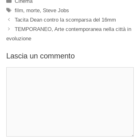
Categorie
Cinema
Tag
film
,
morte
,
Steve Jobs
Tacita Dean contro la scomparsa del 16mm
TEMPORANEO, Arte contemporanea nella città in
evoluzione
Lascia un commento
Commento