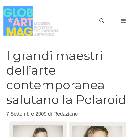
Vai
al
MEN
contenuto
I grandi maestri
dell’arte
contemporanea
salutano la Polaroid
7 Settembre 2009
di
Redazione