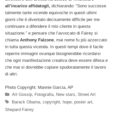
all’incarico affidatogli,
dichiarando: “Sono successe
talmente tante vicende equivoche in questi ultimi
giorni che è diventato decisamente difficile per me
continuare a difendere il mio cliente in questa
situazione.” e pensare che l’avvocato di Fairey si
chiama
Anthony Falzone
, mai nome fu più azzeccato
in tutta questa vicenda. In questi tempi dove è facile
reperire immagini ovunque bisognerebbe ricordarsi
che ogni manifestazione creativa deve essere difesa e
che mai si dovrebbe copiare spudoratamente il lavoro
di altri.
Photo Copyright: Mannie Garcia, AP
Categorie
Art Gossip
,
Fotografia
,
New stars
,
Street Art
Tag
Barack Obama
,
copyright
,
hope
,
poster art
,
Shepard Fairey