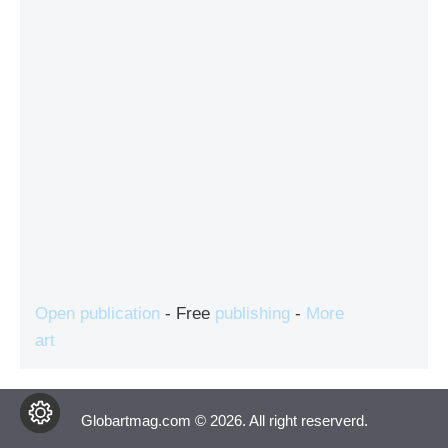
Open publication
- Free
publishing
-
More
art
Globartmag.com © 2026. All right reserverd.