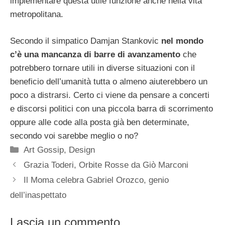
implementare questa utile funzione anche nella vita
metropolitana.
Secondo il simpatico Damjan Stankovic
nel mondo
c’è una mancanza di barre di avanzamento
che
potrebbero tornare utili in diverse situazioni con il
beneficio dell’umanità tutta o almeno aiuterebbero un
poco a distrarsi. Certo ci viene da pensare a concerti
e discorsi politici con una piccola barra di scorrimento
oppure alle code alla posta già ben determinate,
secondo voi sarebbe meglio o no?
Categorie
Art Gossip
,
Design
Grazia Toderi, Orbite Rosse da Giò Marconi
Il Moma celebra Gabriel Orozco, genio
dell’inaspettato
Lascia un commento