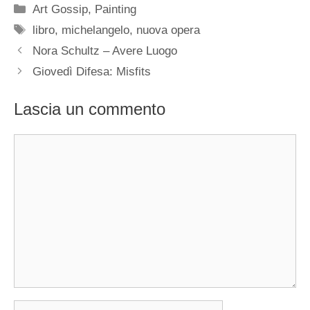
Categorie
Art Gossip
,
Painting
Tag
libro
,
michelangelo
,
nuova opera
Nora Schultz – Avere Luogo
Giovedì Difesa: Misfits
Lascia un commento
Commento
Nome