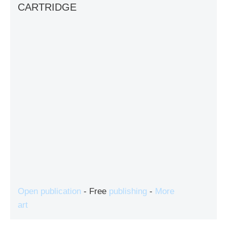
CARTRIDGE
Open publication
- Free
publishing
-
More
art