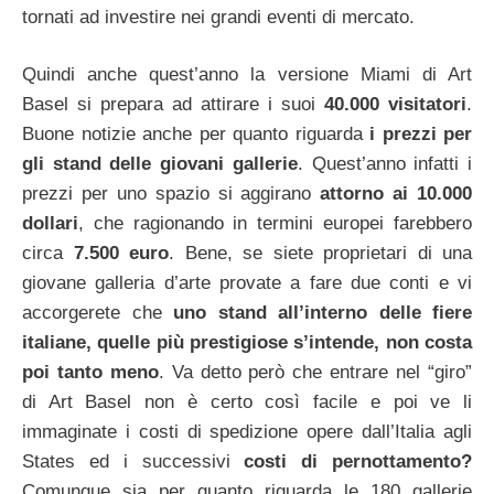
tornati ad investire nei grandi eventi di mercato.
Quindi anche quest’anno la versione Miami di Art
Basel si prepara ad attirare i suoi
40.000 visitatori
.
Buone notizie anche per quanto riguarda
i prezzi per
gli stand delle giovani gallerie
. Quest’anno infatti i
prezzi per uno spazio si aggirano
attorno ai 10.000
dollari
, che ragionando in termini europei farebbero
circa
7.500 euro
.
Bene, se siete proprietari di una
giovane galleria d’arte provate a fare due conti e vi
accorgerete che
uno stand all’interno delle fiere
italiane, quelle più prestigiose s’intende, non costa
poi tanto meno
. Va detto però che entrare nel “giro”
di Art Basel non è certo così facile e poi ve li
immaginate i costi di spedizione opere dall’Italia agli
States ed i successivi
costi di pernottamento?
Comunque sia per quanto riguarda le 180 gallerie