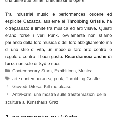
una delle sue prime, criticatissime opere.
Tra industrial music e performances oscene ed
esplicite Cazazza, assieme ai
Throbbing Gristle
, ha
oltrepassato il limite tra musica ed arti visive. Questi
erano forse i veri Punk, ovviamente non stiamo
parlando della loro musica o del loro abbigliamento ma
di uno stile di vita, un modo di fare arte contro le
regole e contro il buon gusto.
Ricordiamoci anche di
loro
, non solo di Syd e soci.
Categorie
Contemporary Stars
,
Exhibitions
,
Musica
Tag
arte contemporanea
,
punk
,
Throbbing Gristle
Giovedì Difesa: Kill me please
Anti/Form, una mostra sulle trasformazioni della
scultura al Kunsthaus Graz