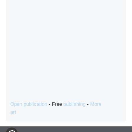
Open publication
- Free
publishing
-
More
art