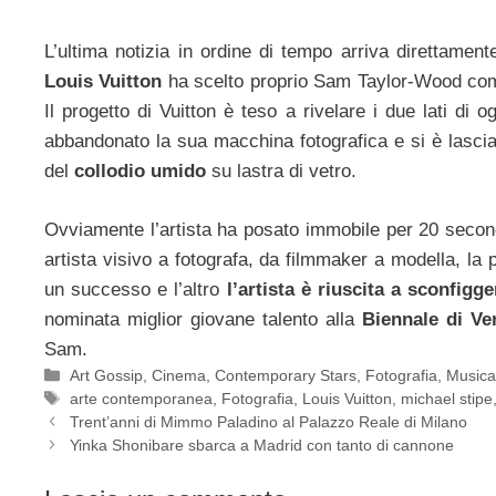
L’ultima notizia in ordine di tempo arriva direttamen
Louis Vuitton
ha scelto proprio Sam Taylor-Wood c
Il progetto di Vuitton è teso a rivelare i due lati di
abbandonato la sua macchina fotografica e si è lascia
del
collodio umido
su lastra di vetro.
Ovviamente l’artista ha posato immobile per 20 seco
artista visivo a fotografa, da filmmaker a modella, l
un successo e l’altro
l’artista è riuscita a sconfigg
nominata miglior giovane talento alla
Biennale di V
Sam.
Categorie
Art Gossip
,
Cinema
,
Contemporary Stars
,
Fotografia
,
Music
Tag
arte contemporanea
,
Fotografia
,
Louis Vuitton
,
michael stipe
Trent’anni di Mimmo Paladino al Palazzo Reale di Milano
Yinka Shonibare sbarca a Madrid con tanto di cannone