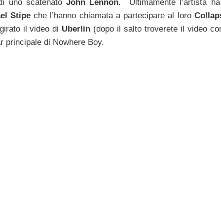
 di uno scatenato
John Lennon
. Ultimamente l’artista ha 
el Stipe
che l’hanno chiamata a partecipare al loro
Collap
irato il video di
Uberlin
(dopo il salto troverete il video c
r principale di Nowhere Boy.