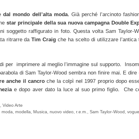
te
dal mondo dell’alta moda.
Già perché l’arcinoto fashio
ome
star principale della sua nuova campagna Double Ex
 ogni soggetto raffigurato in foto. Questa volta Sam Taylor-
ta ritrarre da
Tim Craig
che ha scelto di utilizzare l’antica
ndi per imprimere al meglio l’immagine sul supporto. Inso
a parabola di Sam Taylor-Wood sembra non finire mai. E dire 
ere anche il cancro
che la colpì nel 1997 proprio dopo esse
enezia
e dopo aver dato la luce al suo primo figlio. Che c
a
,
Video Arte
,
moda
,
modella
,
Musica
,
nuovo video
,
r.e.m.
,
Sam Taylor-Wood
,
vogu