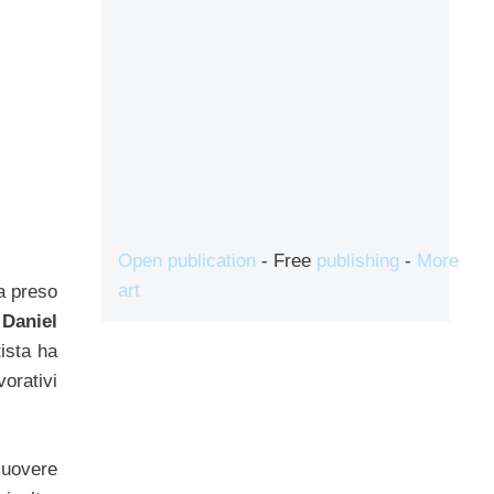
Open publication
- Free
publishing
-
More
art
a preso
 Daniel
ista ha
vorativi
muovere