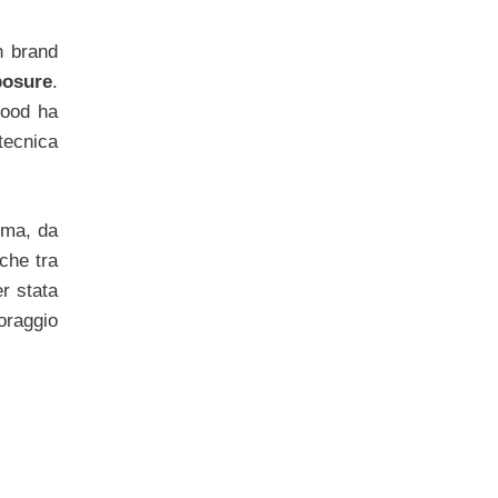
n brand
posure
.
Wood ha
 tecnica
mma, da
che tra
r stata
oraggio
e