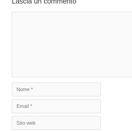
Lascia un commento
Commento
Nome
Email
Sito
web