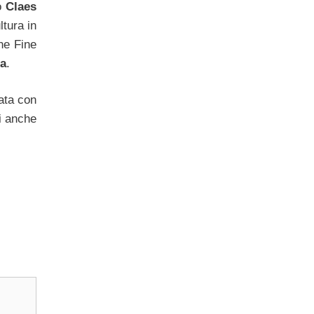
ro
Claes
ltura in
he Fine
za
.
ata con
i anche