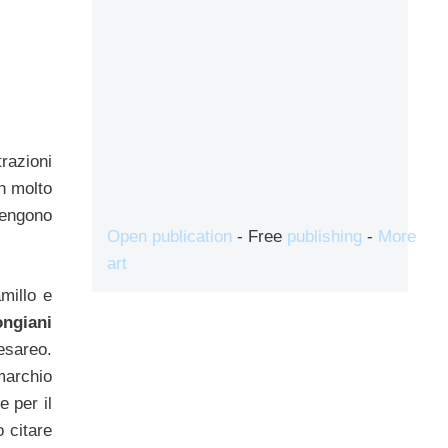
razioni
on molto
vengono
Open publication
- Free
publishing
-
More
art
millo e
ongiani
esareo.
marchio
e per il
 citare