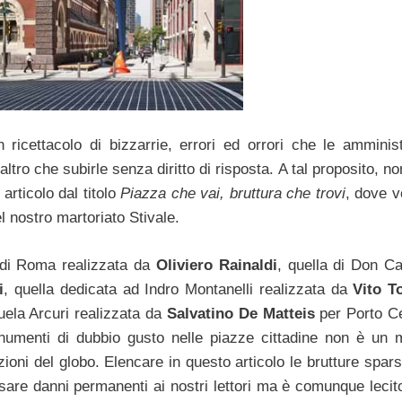
ricettacolo di bizzarrie, errori ed orrori che le amminist
altro che subirle senza diritto di risposta. A tal proposito, n
articolo dal titolo
Piazza che vai, bruttura che trovi
, dove 
el nostro martoriato Stivale.
 di Roma realizzata da
Oliviero Rainaldi
, quella di Don Ca
i
, quella dedicata ad Indro Montanelli realizzata da
Vito T
nuela Arcuri realizzata da
Salvatino De Matteis
per Porto C
numenti di dubbio gusto nelle piazze cittadine non è un 
azioni del globo.
Elencare in questo articolo le brutture spars
are danni permanenti ai nostri lettori ma è comunque lecito