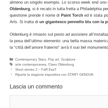
almeno un singolo esempio. Lo scorso week end uno de
Oldenburg
, si è recato in tutta fretta a Philadelphia
questione prende il nome di
Paint Torch
ed è stata po
Arts. Si tratta di
un gigantesco pennello blu con la pu
Oldenburg è rimasto sul posto ad assistere all’install
la posa dell’ultimo elemento: una bella massa materic
la “città dell’amore fraterno” avrà il suo bel monument
Categorie
Contemporary Stars
,
Pop art
,
Sculpture
Tag
arte contemporanea
,
Claes Oldenburg
Short stories 2 – FaR EasT
Riparte la stagione espositiva con START GENOVA
Lascia un commento
Commento