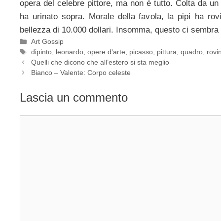
opera del celebre pittore, ma non è tutto. Colta da un
ha urinato sopra. Morale della favola, la pipì ha rov
bellezza di 10.000 dollari. Insomma, questo ci sembra i
Categorie
Art Gossip
Tag
dipinto
,
leonardo
,
opere d'arte
,
picasso
,
pittura
,
quadro
,
rovi
Quelli che dicono che all’estero si sta meglio
Bianco – Valente: Corpo celeste
Lascia un commento
Commento