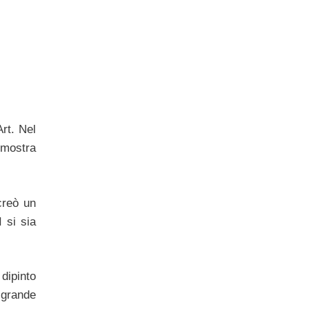
Art. Nel
 mostra
creò un
 si sia
dipinto
 grande