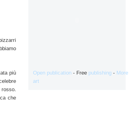
bizzarri
abbiamo
Open publication
- Free
publishing
-
More
ata più
art
celebre
y rosso.
eca che