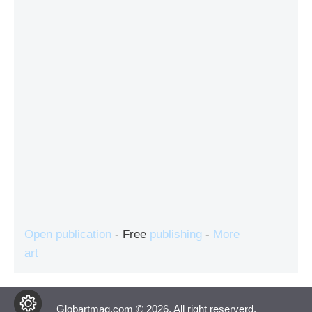
Open publication
- Free
publishing
-
More
art
Globartmag.com © 2026. All right reserverd.