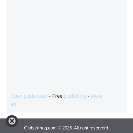
Open publication
- Free
publishing
-
More
art
Globartmag.com © 2026. All right reserverd.