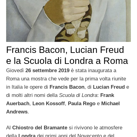
Francis Bacon, Lucian Freud
e la Scuola di Londra a Roma
Giovedì
26 settembre 2019
è stata inaugurata a
Roma una mostra che vede per la prima volta riunite
in Italia le opere di
Francis Bacon
, di
Lucian Freud
e
di molti altri nomi della
Scuola di Londra
:
Frank
Auerbach
,
Leon Kossoff
,
Paula Rego
e
Michael
Andrews
.
Al
Chiostro del Bramante
si rivivono le atmosfere
della
Londra
dei primi anni del Novecento e del