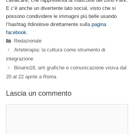
cavalcare, che rappresenta la mascotte del Dino Park.
E c’è anche un divertente lato social, visto che si
possono condividere le immagini più belle usando
l’hashtag #dinolove direttamente sulla
pagina
facebook
.
Categorie
Redazionale
Arteterapia: la cultura come strumento di
integrazione
Binario18, arti grafiche e comunicazione visiva dal
20 al 22 aprile a Roma
Lascia un commento
Commento