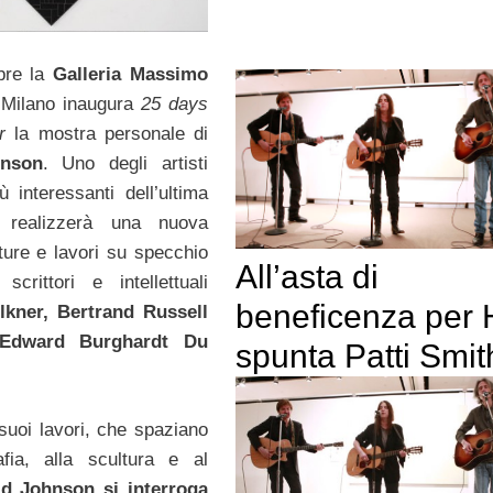
bre la
Galleria Massimo
 Milano inaugura
25 days
r
la mostra personale di
nson
. Uno degli artisti
ù interessanti dell’ultima
e realizzerà una nuova
lture e lavori su specchio
All’asta di
 scrittori e intellettuali
beneficenza per H
lkner, Bertrand Russell
 Edward Burghardt Du
spunta Patti Smit
 suoi lavori, che spaziano
afia, alla scultura e al
d Johnson si interroga