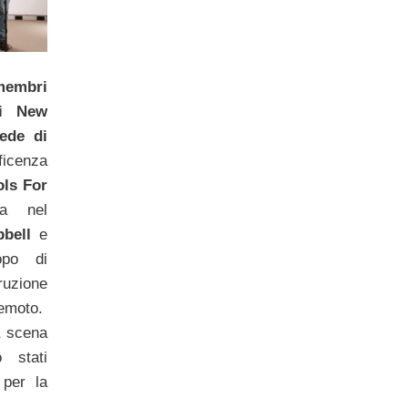
membri
di New
sede di
ficenza
ols For
ta nel
pbell
e
opo di
ruzione
remoto.
a scena
o stati
 per la