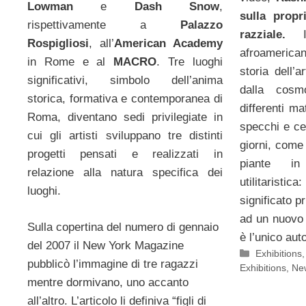
Lowman
e
Dash Snow
,
sulla propr
rispettivamente a
Palazzo
razziale.
Isp
Rospigliosi
, all’
American Academy
afroamericana
in Rome e al
MACRO
. Tre luoghi
storia dell’
significativi, simbolo dell’anima
dalla cosmol
storica, formativa e contemporanea di
differenti ma
Roma, diventano sedi privilegiate in
specchi e cer
cui gli artisti sviluppano tre distinti
giorni, come 
progetti pensati e realizzati in
piante in
relazione alla natura specifica dei
utilitarist
luoghi.
significato p
ad un nuovo l
Sulla copertina del numero di gennaio
è l’unico aut
del 2007 il New York Magazine
Categorie
Exhibitions
pubblicò l’immagine di tre ragazzi
Exhibitions
,
New
mentre dormivano, uno accanto
all’altro. L’articolo li definiva “figli di