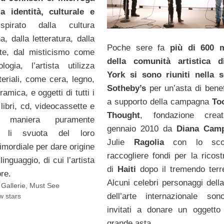
ia identità, culturale e
irato dalla cultura
, dalla letteratura, dalla
Poche sere fa
più di 600 
arte, dal misticismo come
della comunità artistica 
ogia, l’artista utilizza
York si sono riuniti nella 
teriali, come cera, legno,
Sotheby’s
per un’asta di bene
amica, e oggetti di tutti i
a supporto della campagna
To
libri, cd, videocassette e
Thought
, fondazione crea
 maniera puramente
gennaio 2010 da
Diana Cam
ica: li svuota del loro
Julie
Ragolia
con lo sc
rimordiale per dare origine
raccogliere fondi per la ricost
inguaggio, di cui l’artista
di
Haiti
dopo il tremendo ter
ore.
Alcuni celebri personaggi dell
,
Gallerie
,
Must See
dell’arte internazionale son
 stars
invitati a donare un oggetto
grande asta.