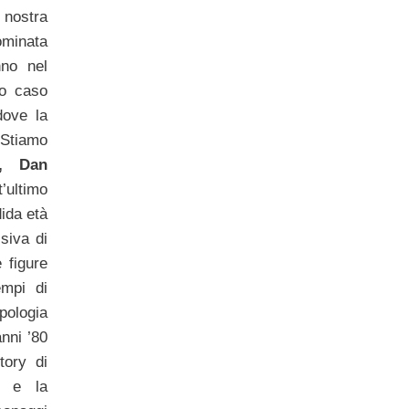
 nostra
minata
nno nel
to caso
dove la
 Stiamo
, Dan
’ultimo
ida età
siva di
 figure
mpi di
pologia
anni ’80
tory di
a e la