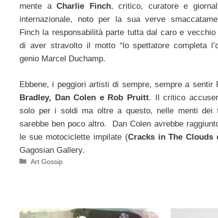
mente a
Charlie Finch
, critico, curatore e giorna
internazionale, noto per la sua verve smaccatamen
Finch la responsabilità parte tutta dal caro e vecchio
di aver stravolto il motto “lo spettatore completa l
genio Marcel Duchamp.
Ebbene, i peggiori artisti di sempre, sempre a sentir
Bradley, Dan Colen e Rob Pruitt
. Il critico accuse
solo per i soldi ma oltre a questo, nelle menti dei t
sarebbe ben poco altro. Dan Colen avrebbe raggiunto
le sue motociclette impilate (
Cracks in The Clouds 
Gagosian Gallery.
Categorie
Art Gossip