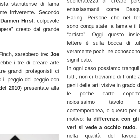
scelleratezza di creare per
lista stanutense di fama
entusiasmanti come Basq
te irriverente. Secondo
Haring. Persone che nel te
Damien Hirst
, colpevole
sono conquistate la fama e il t
’opera” creato dal grande
“artista”. Oggi questo insi
lettere è sulla bocca di tu
veramente pochi ne conoscono 
 Finch, sarebbero tre:
Joe
significato.
rebbe i tre di creare arte
In ogni caso possiamo tranquill
re grandi protagonisti ci
tutti, non ci troviamo di fronte 
 il peggio del peggio con
genii delle arti visive in grado d
del 2010
) presentate alla
le poche carte copert
noiosissimo tavolo del
contemporanea, e questo per 
motivo:
la differenza con gli 
veri si vede a occhio nudo.
nella qualità del lavoro,