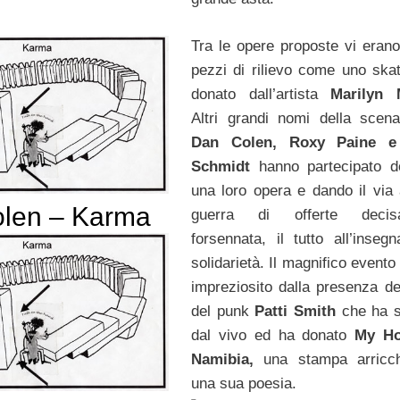
Tra le opere proposte vi eran
pezzi di rilievo come uno ska
donato dall’artista
Marilyn 
Altri grandi nomi della sce
Dan Colen, Roxy Paine e
Schmidt
hanno partecipato 
una loro opera e dando il via
len – Karma
guerra di offerte decis
forsennata, il tutto all’insegn
solidarietà. Il magnifico evento
impreziosito dalla presenza de
del punk
Patti Smith
che ha s
dal vivo ed ha donato
My Ho
Namibia,
una stampa arricch
una sua poesia.