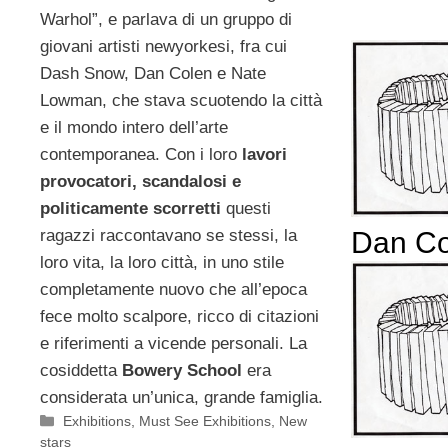
Warhol”, e parlava di un gruppo di
giovani artisti newyorkesi, fra cui
Dash Snow, Dan Colen e Nate
Lowman, che stava scuotendo la città
e il mondo intero dell’arte
contemporanea. Con i loro
lavori
provocatori, scandalosi e
politicamente scorretti
questi
ragazzi raccontavano se stessi, la
Dan Co
loro vita, la loro città, in uno stile
completamente nuovo che all’epoca
fece molto scalpore, ricco di citazioni
e riferimenti a vicende personali. La
cosiddetta
Bowery School
era
considerata un’unica, grande famiglia.
Categorie
Exhibitions
,
Must See Exhibitions
,
New
stars