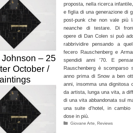
proposta, nella ricerca infantile
e figlia di una generazione di gr
post-punk che non vale più 
neanche di testare. Di fron
opere di Dan Colen si può addi
rabbrividire pensando a que
fecero Rauschenberg e Arman
 Johnson – 25
spendidi anni ’70. E pensa
ter October /
Rauschenberg è scomparso s
anno prima di Snow a ben ott
aintings
anni, insomma una dignitosa c
da artista, lunga una vita, a di
di una vita abbandonata sul m
una suite d’hotel, in cambio
dose in più.
Categorie
Giovane Arte
,
Reviews