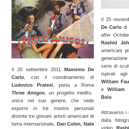
Il 25 novem
De Carlo
di
after Octobe
Rashid Joh
americani pi
generazion
serie di scu
Il 20 settembre 2011
Massimo De
ispirati agli
Carlo
, con il coordinamento di
William Fau
Ludovico Pratesi
, porta a Roma
e
William
Three Amigos
, un progetto inedito,
Bois
.
unico nel suo genere, che vede
esporre in tre mostre personali
Attraverso i
distinte tre giovani artisti americani di
dalla fotogr
fama internazionale,
Dan Colen, Nate
video,
Rashi