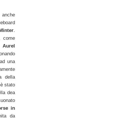
o anche
teboard
Minter
.
na come
 Aurel
donando
 ad una
amente
a della
 è stato
lla dea
uonato
rse in
ita da