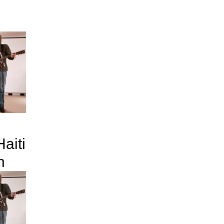
aiti
h