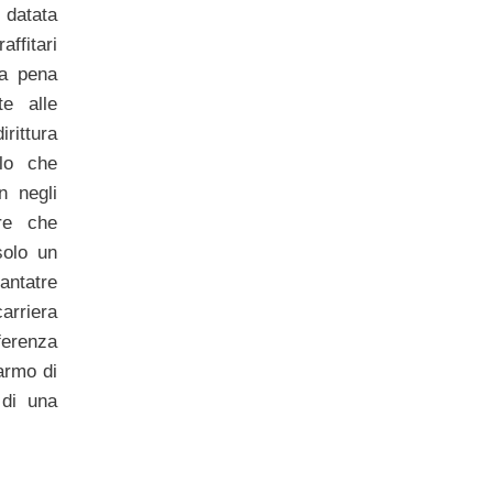
, datata
affitari
la pena
te alle
rittura
llo che
 negli
re che
olo un
antatre
arriera
fferenza
armo di
 di una