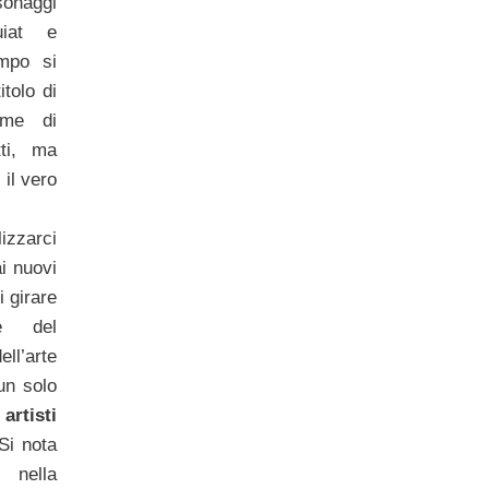
sonaggi
uiat e
mpo si
itolo di
eme di
tti, ma
il vero
izzarci
ai nuovi
i girare
e del
l’arte
un solo
artisti
Si nota
 nella