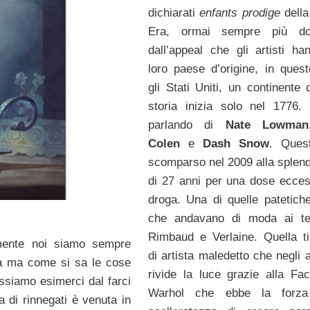
dichiarati
enfants prodige
della
Era, ormai sempre più do
dall’appeal che gli artisti ha
loro paese d’origine, in ques
gli Stati Uniti, un continente 
storia inizia solo nel 1776.
parlando di
Nate Lowman
Colen
e
Dash Snow
. Quest
scomparso nel 2009 alla splend
di 27 anni per una dose ecces
droga. Una di quelle patetiche
che andavano di moda ai te
Rimbaud e Verlaine. Quella ti
mente noi siamo sempre
di artista maledetto che negli 
nea ma come si sa le cose
rivide la luce grazie alla Fac
ossiamo esimerci dal farci
Warhol che ebbe la forz
a di rinnegati è venuta in