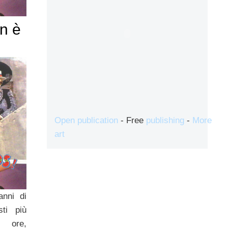
n è
Open publication
- Free
publishing
-
More
art
anni di
sti più
e ore,