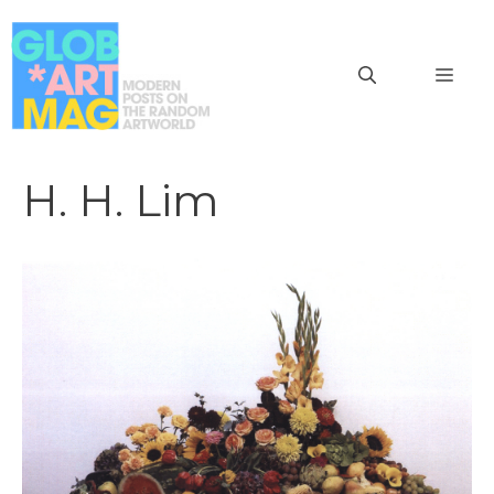
Vai
al
MEN
contenuto
H. H. Lim