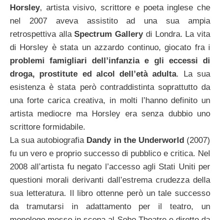
Horsley
, artista visivo, scrittore e poeta inglese che
nel 2007 aveva assistito ad una sua ampia
retrospettiva alla
Spectrum Gallery
di Londra. La vita
di Horsley è stata un azzardo continuo, giocato fra i
problemi famigliari dell’infanzia e gli eccessi di
droga, prostitute ed alcol dell’età adulta
. La sua
esistenza è stata però contraddistinta soprattutto da
una forte carica creativa, in molti l’hanno definito un
artista mediocre ma Horsley era senza dubbio uno
scrittore formidabile.
La sua autobiografia
Dandy in the Underworld
(2007)
fu un vero e proprio successo di pubblico e critica. Nel
2008 all’artista fu negato l’accesso agli Stati Uniti per
questioni morali derivanti dall’estrema crudezza della
sua letteratura. Il libro ottenne però un tale successo
da tramutarsi in adattamento per il teatro, un
monologo messo in scena al Soho Theatre e diretto da