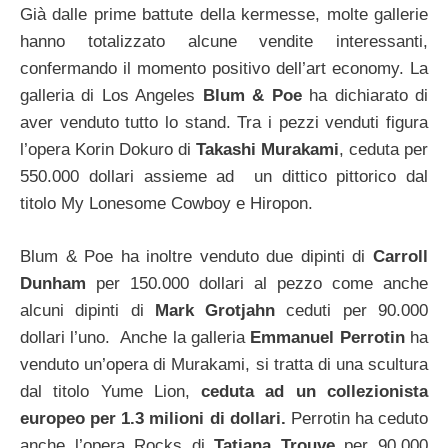
Già dalle prime battute della kermesse, molte gallerie
hanno totalizzato alcune vendite interessanti,
confermando il momento positivo dell’art economy. La
galleria di Los Angeles
Blum & Poe
ha dichiarato di
aver venduto tutto lo stand. Tra i pezzi venduti figura
l’opera Korin Dokuro di
Takashi Murakami
, ceduta per
550.000 dollari assieme ad un dittico pittorico dal
titolo My Lonesome Cowboy e Hiropon.
Blum & Poe ha inoltre venduto due dipinti di
Carroll
Dunham
per 150.000 dollari al pezzo come anche
alcuni dipinti di
Mark Grotjahn
ceduti per 90.000
dollari l’uno. Anche la galleria
Emmanuel Perrotin
ha
venduto un’opera di Murakami, si tratta di una scultura
dal titolo Yume Lion,
ceduta ad un collezionista
europeo per 1.3 milioni di dollari.
Perrotin ha ceduto
anche l’opera Rocks di
Tatiana Trouve
per 90.000