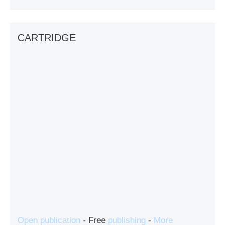
CARTRIDGE
Open publication
- Free
publishing
-
More