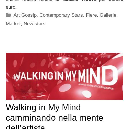
euro.
Categorie
Art Gossip
,
Contemporary Stars
,
Fiere
,
Gallerie
,
Market
,
New stars
Walking in My Mind
camminando nella mente
dell’artista