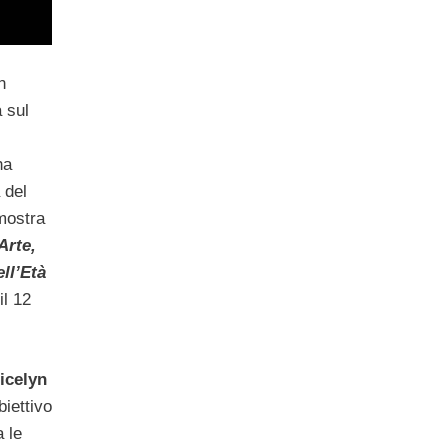
n
 sul
ha
 del
mostra
rte,
ll’Età
il 12
icelyn
biettivo
a le