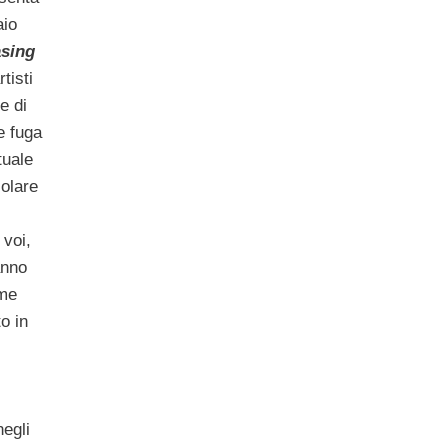
aio
sing
tisti
e di
e fuga
tuale
colare
 voi,
anno
ome
o in
negli