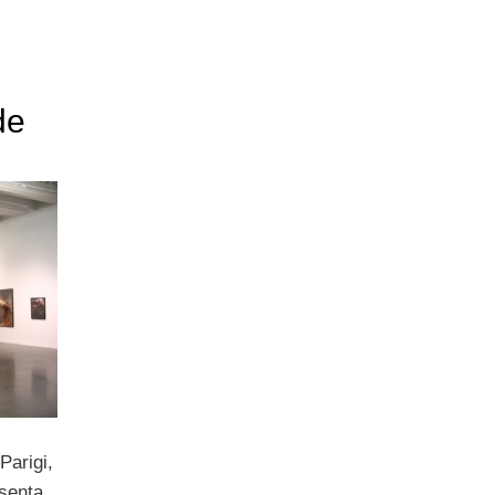
de
Parigi,
esenta