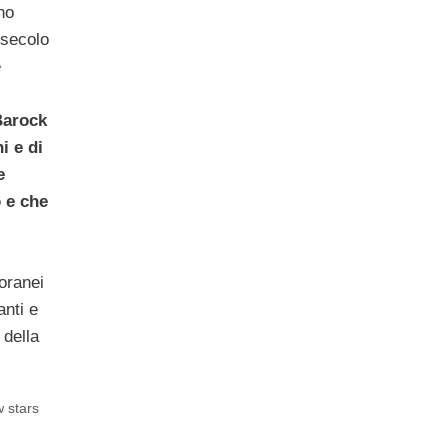
no
 secolo
e
Barock
i e di
e
 e che
poranei
nti e
 della
 stars