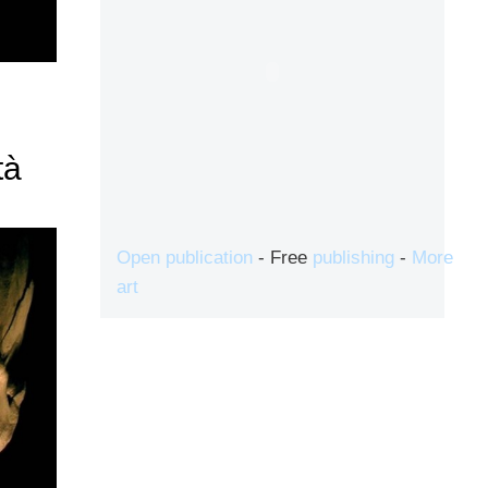
tà
Open publication
- Free
publishing
-
More
art