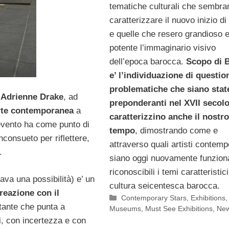
tematiche culturali che sembra
caratterizzare il nuovo inizio di
e quelle che resero grandioso 
potente l’immaginario visivo
dell’epoca barocca.
Scopo di 
e’ l’individuazione di question
problematiche che siano stat
i
Adrienne Drake
, ad
preponderanti nel XVII secolo
arte contemporanea
a
caratterizzino anche il nostro
evento ha come punto di
tempo
, dimostrando come e
consueto per riflettere,
attraverso quali artisti contem
.
siano oggi nuovamente funziona
riconoscibili i temi caratteristici
a una possibilità) e’ un
cultura seicentesca barocca.
reazione con il
Categorie
Contemporary Stars
,
Exhibitions
,
stante che punta a
Museums
,
Must See Exhibitions
,
New
li, con incertezza e con