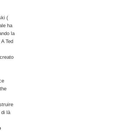
ki (
ale ha
ando la
 A Ted
icreato
ce
 the
truire
 di là
e