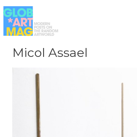
Vai
al
contenuto
Micol Assael