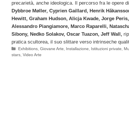
precarietà, anche ideologica. Il percorso fra le opere d
Dybbroe Møller, Cyprien Gaillard, Henrik Hăkanss
Hewitt, Graham Hudson, Alicja Kwade, Jorge Peris,
Alessandro Piangiamore, Marco Raparelli, Natasch
Sibony, Nedko Solakov, Oscar Tuazon, Jeff Wall,
ri
pratica scultorea, il suo slittare verso intrinseche qualità
Categorie
Exhibitions
,
Giovane Arte
,
Installazione
,
Istituzioni private
,
Mu
stars
,
Video Arte