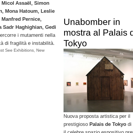
i
Micol Assaël, Simon
on, Mona Hatoum, Leslie
 Manfred Pernice,
Unabomber in
a Sadr Haghighian, Gedi
mostra al Palais 
percorre i mutamenti nella
Tokyo
 di fragilità e instabilità.
st See Exhibitions
,
New
Nuova proposta artistica per il
prestigioso
Palais de Tokyo
di 
il celebre spazio espositivo pr