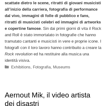
scattate dietro le scene, ritratti di giovani musicisti
all’inizio della carriera, fotografia di performance
dal vivo, immagini di folle di pubblico e fans,
ritratti di musicisti celebri ed immagini di artworks
e copertine famose
. Sin dai primi giorni di vita il Rock
and Roll è stato immortalato in fotografie che hanno
tramutato cantanti e musicisti in vere e proprie icone. I
fotografi con il loro lavoro hanno contribuito a creare la
Rock revolution
ed ha restituire alla musica una
identità visiva.
Categorie
Exhibitions
,
Fotografia
,
Museums
Aernout Mik, il video artista
dei disastri