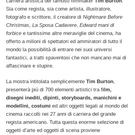
carriera artistica del famoso filmmaker
Tim Burton
.
Sia come regista, sia come artista, illustratore,
fotografo e scrittore, il creatore di
Nightmare Before
Christmas
,
La Sposa Cadavere
,
Edward mani di
forbice
e tantissime altre meraviglie del cinema, ha
offerto a milioni di spettatori ed ammiratori di tutto il
mondo la possibilità di entrare nei suoi universi
fantastici, a tratti spaventosi che non mancano mai di
affascinare e stupire.
La mostra intitolata semplicemente
Tim Burton
,
presenterà più di 700 elementi artistici tra f
ilm,
disegni inediti, dipinti, storyboards, manichini e
modellini, costumi
ed altri oggetti legati al mondo del
cinema raccolti nei 27 anni di carriera del grande
regista americano. Tutta questa enorme selezione di
oggetti d’arte ed oggetti di scena proviene