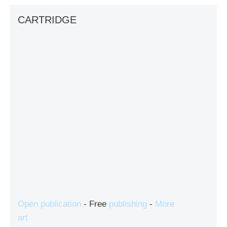
CARTRIDGE
Open publication
- Free
publishing
-
More
art