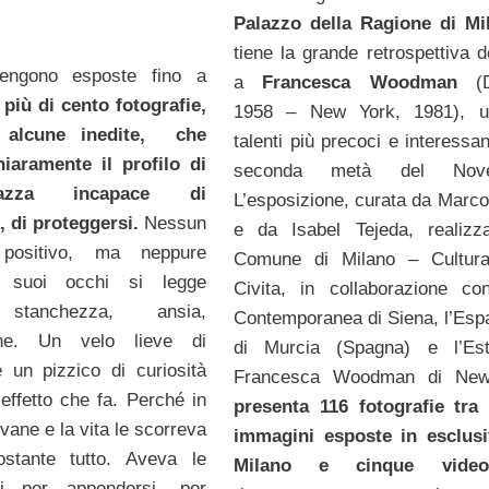
Palazzo della Ragione di Mi
tiene la grande retrospettiva d
engono esposte fino a
a
Francesca Woodman
(D
e
più di cento fotografie,
1958 – New York, 1981), u
i alcune inedite, che
talenti più precoci e interessan
hiaramente il profilo di
seconda metà del Novec
azza incapace di
L’esposizione, curata da Marco 
 di proteggersi.
Nessun
e da Isabel Tejeda, realizz
 positivo, ma neppure
Comune di Milano – Cultur
i suoi occhi si legge
Civita, in collaborazione c
, stanchezza, ansia,
Contemporanea di Siena, l’Esp
one. Un velo lieve di
di Murcia (Spagna) e l’Est
 un pizzico di curiosità
Francesca Woodman di New
’effetto che fa. Perché in
presenta 116 fotografie tra
vane e la vita le scorreva
immagini esposte in esclusi
ostante tutto. Aveva le
Milano e cinque vi
ti per appendersi, per