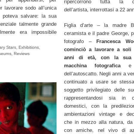
ripercorrono tutta la ca
er lavorare sodo all’unica
dell’artista, interrottasi a 22 ann
 poteva salvare: la sua
tenziale talmente grande
Figlia d’arte – la madre B
lmente era impossibile
ceramista e il padre George, pi
fotografo –
Francesca Wo
ry Stars
,
Exhibitions
,
cominciò a lavorare a soli 
seums
,
Reviews
anni di età, con la sua
macchina fotografica
e
dell’autoscatto. Negli anni a ve
continuato a usare se stess
soggetto privilegiato delle su
rappresentandosi sia in co
domestici, con la predilezi
ambientazioni vintage e dec
che in mezzo alla natura, da
con amiche, nel vivo di az