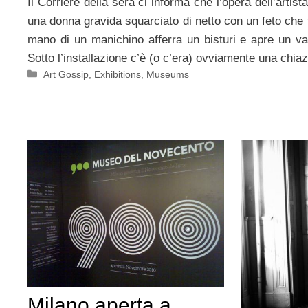
Il Corriere della sera ci informa che l’opera dell’artista
una donna gravida squarciato di netto con un feto che fa
mano di un manichino afferra un bisturi e apre un v
Sotto l’installazione c’è (o c’era) ovviamente una chi
Categorie
Art Gossip
,
Exhibitions
,
Museums
Milano aperta a