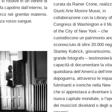
 si risolve in un ventre di
curata da Rainer Crone, realiz
 capolino dall’interno, la
Giunti Arte Mostre Musei, in
arco nel grembo materno.
collaborazione con la Library of
azza rosso sangue.
Congress di Washington e il 
of the City of New York – che
custodiscono un patrimonio an
sconosciuto di oltre 20.000 nega
Stanley Kubrick, giovanissimo,
grande fotografo – testimonierà
capacità di documentare la vita
quotidiana dell’America dell’im
dopoguerra, attraverso le inqua
fulminanti e ironiche nella New
che si apprestava a diventare l
nuova capitale mondiale, o l’e
dei musicisti dixieland o degli ar