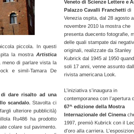
Veneto di Scienze Lettere e Ar
Palazzo Cavalli Franchetti
di
Venezia ospita, dal 28 agosto a
novembre 2010 la mostra che
presenta duecento fotografie, m
delle quali stampate dai negativ
piccola piccola. In questi
originali, realizzate da Stanley
pita la mostra
Artistica
Kubrick dal 1945 al 1950 quand
a meno di parlare vista la
soli 17 anni, venne assunto dal
llock e simil-Tamara De
rivista americana Look.
L’iniziativa s’inaugura in
 di dare risalto ad una
contemporanea con l’apertura d
llo scandalo.
Stavolta ci
67^ edizione della Mostra
rgli ulteriore pubblicità)
Internazionale del Cinema
che
illola Ru486 ha prodotto
1997, premiò Kubrick con il Le
ate colare sul pavimento.
d’oro alla carriera. L’esposizion