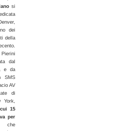
lano
si
edicata
enver,
no dei
ti della
ento.
Pierini
ata dal
a e da
on SMS
acio AV
ate di
 York,
 cui 15
va per
deo
che