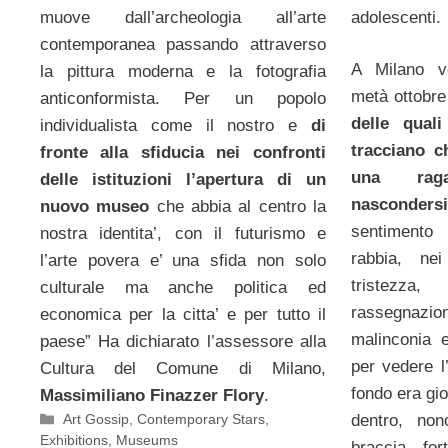
adolescenti.
muove dall’archeologia all’arte
contemporanea passando attraverso
A Milano v
la pittura moderna e la fotografia
metà ottobr
anticonformista. Per un popolo
delle qual
individualista come il nostro e
di
tracciano c
fronte alla sfiducia nei confronti
una rag
delle istituzioni l’apertura di un
nascondersi,
nuovo museo
che abbia al centro la
sentimento
nostra identita’, con il futurismo e
rabbia, ne
l’arte povera e’ una sfida non solo
tristezza
culturale ma anche politica ed
rassegnazi
economica per la citta’ e per tutto il
malinconia e
paese” Ha dichiarato l’assessore alla
per vedere l
Cultura del Comune di Milano,
fondo era gio
Massimiliano Finazzer Flory
.
Categorie
Art Gossip
,
Contemporary Stars
,
dentro, non
Exhibitions
,
Museums
braccia for