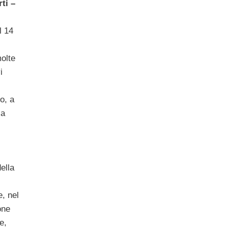
ti –
l 14
olte
i
o, a
la
ella
, nel
one
e,