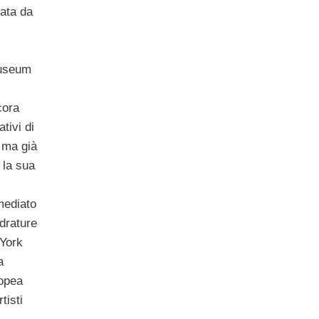
zata da
Museum
cora
tivi di
 ma già
 la sua
mediato
drature
 York
a
popea
tisti