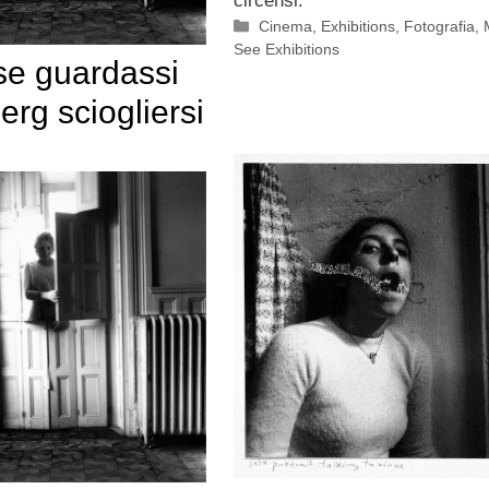
circensi.
Categorie
Cinema
,
Exhibitions
,
Fotografia
,
See Exhibitions
e guardassi
erg sciogliersi