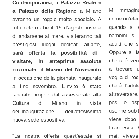
Contemporanea, a Palazzo Reale e
Mi immagi
a Palazzo della Ragione
a Milano
come un’eter
avranno un regalo molto speciale. A
quando si 
tutti coloro che il 15 d’agosto invece
bambini, si 
di andarsene al mare, visiteranno tali
adulti che s
prestigiosi luoghi dedicati all’arte,
Oppure si fa
sarà offerta la possibilità di
che si è ver
visitare, in anteprima assoluta
a trovare 
nazionale, il Museo del Novecento
voglia di res
in occasione della giornata inaugurale
che è l’adol
a fine novembre. L’invito è stato
attraversare
lanciato proprio dall’assessorato alla
pesi e asp
Cultura di Milano in vista
uscirne subi
dell’inaugurazione dell’attesissima
viene dopo 
nuova sede espositiva.
Francesca
mai, viveva
”La nostra offerta quest’estate si