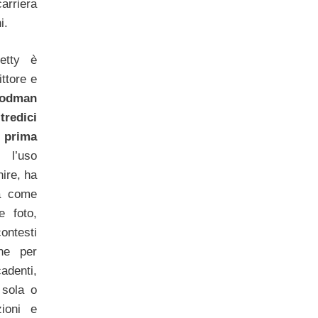
rriera
i.
etty è
ttore e
odman
tredici
 prima
 l’uso
nire, ha
a come
e foto,
ntesti
one per
adenti,
 sola o
ioni e