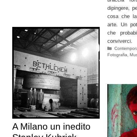
dipingere, p
cosa che la
arte. Un po
che probabi
conviverci.
Categorie
Contempora
Fotografia
,
Mu
A Milano un inedito