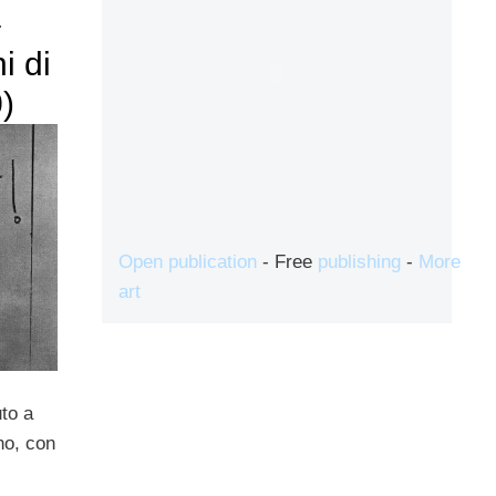
–
i di
)
Open publication
- Free
publishing
-
More
art
to a
no, con