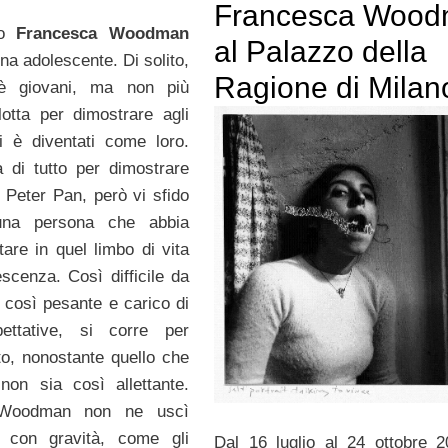
Francesca Woo
no
Francesca Woodman
al Palazzo della
na adolescente. Di solito,
Ragione di Milan
è giovani, ma non più
lotta per dimostrare agli
i è diventati come loro.
 di tutto per dimostrare
i Peter Pan, però vi sfido
una persona che abbia
tare in quel limbo di vita
escenza. Così difficile da
, così pesante e carico di
ettative, si corre per
to, nonostante quello che
non sia così allettante.
 Woodman non ne uscì
 con gravità, come gli
Dal 16 luglio al 24 ottobre 2