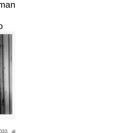
dman
o
010, al