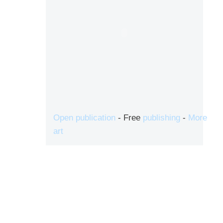
Open publication
- Free
publishing
-
More
art