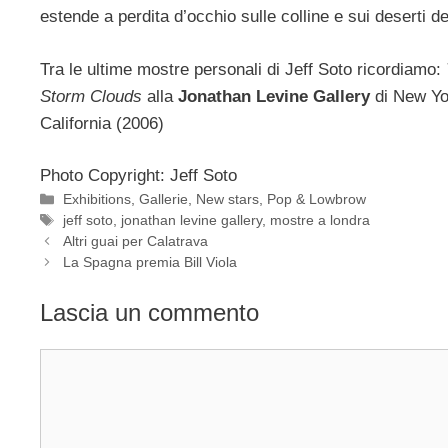
estende a perdita d’occhio sulle colline e sui deserti del
Tra le ultime mostre personali di Jeff Soto ricordiamo:
Storm Clouds
alla
Jonathan Levine Gallery
di New Yo
California (2006)
Photo Copyright: Jeff Soto
Categorie
Exhibitions
,
Gallerie
,
New stars
,
Pop & Lowbrow
Tag
jeff soto
,
jonathan levine gallery
,
mostre a londra
Altri guai per Calatrava
La Spagna premia Bill Viola
Lascia un commento
Commento