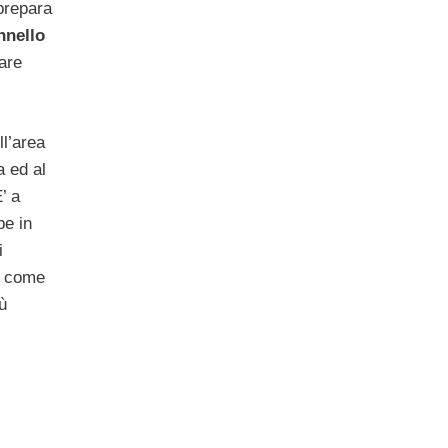
 prepara
nnello
tare
ll’area
a ed al
’ a
be in
i
na come
ù