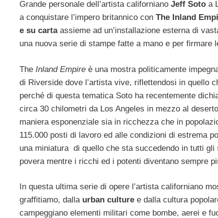
Grande personale dell’artista californiano
Jeff Soto
a 
a conquistare l’impero britannico con
The Inland Empi
e su carta
assieme ad un’installazione esterna di vasta 
una nuova serie di stampe fatte a mano e per firmare le
The
Inland Empire
è una mostra politicamente impegnata
di Riverside dove l’artista vive, riflettendosi in quell
perché di questa tematica Soto ha recentemente dichiar
circa 30 chilometri da Los Angeles in mezzo al desert
maniera esponenziale sia in ricchezza che in popolazion
115.000 posti di lavoro ed alle condizioni di estrema p
una miniatura di quello che sta succedendo in tutti gl
povera mentre i ricchi ed i potenti diventano sempre più
In questa ultima serie di opere l’artista californiano mos
graffitiamo, dalla
urban culture
e dalla cultura popolare
campeggiano elementi militari come bombe, aerei e fuci