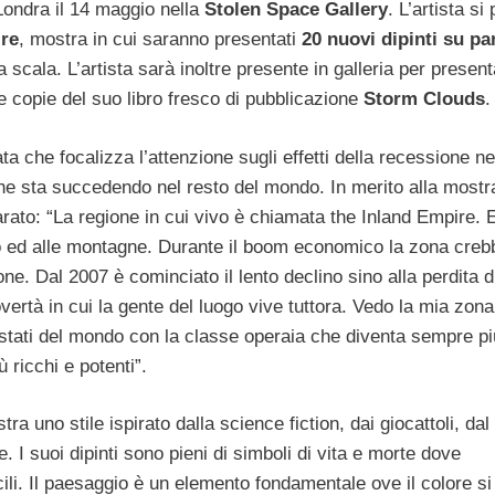
Londra il 14 maggio nella
Stolen Space Gallery
. L’artista si
re
, mostra in cui saranno presentati
20 nuovi dipinti su pa
scala. L’artista sarà inoltre presente in galleria per presen
 copie del suo libro fresco di pubblicazione
Storm Clouds
.
 che focalizza l’attenzione sugli effetti della recessione ne
o che sta succedendo nel resto del mondo. In merito alla mostr
ato: “La regione in cui vivo è chiamata the Inland Empire. E
o ed alle montagne. Durante il boom economico la zona creb
e. Dal 2007 è cominciato il lento declino sino alla perdita d
overtà in cui la gente del luogo vive tuttora. Vedo la mia zo
i stati del mondo con la classe operaia che diventa sempre pi
 ricchi e potenti”.
tra uno stile ispirato dalla science fiction, dai giocattoli, dal
. I suoi dipinti sono pieni di simboli di vita e morte dove
li. Il paesaggio è un elemento fondamentale ove il colore si