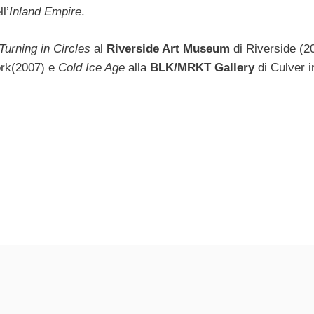
l’
Inland Empire
.
Turning in Circles
al
Riverside Art Museum
di Riverside (2
rk(2007) e
Cold Ice Age
alla
BLK/MRKT Gallery
di Culver i