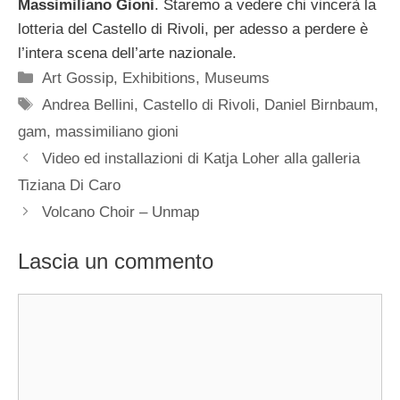
Massimiliano Gioni
. Staremo a vedere chi vincerà la
lotteria del Castello di Rivoli, per adesso a perdere è
l’intera scena dell’arte nazionale.
Categorie
Art Gossip
,
Exhibitions
,
Museums
Tag
Andrea Bellini
,
Castello di Rivoli
,
Daniel Birnbaum
,
gam
,
massimiliano gioni
Video ed installazioni di Katja Loher alla galleria
Tiziana Di Caro
Volcano Choir – Unmap
Lascia un commento
Commento