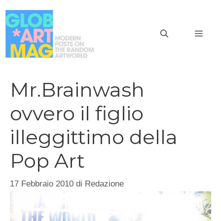
Vai
al
MEN
contenuto
Mr.Brainwash
ovvero il figlio
illeggittimo della
Pop Art
17 Febbraio 2010
di
Redazione