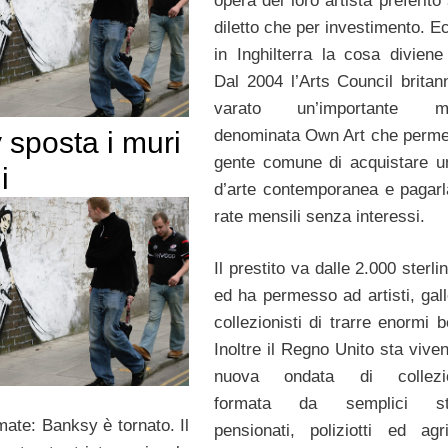
opera del loro artista preferito
diletto che per investimento. E
in Inghilterra la cosa diviene 
Dal 2004 l’Arts Council britan
varato un’importante m
denominata Own Art che permet
 sposta i muri
gente comune di acquistare u
i
d’arte contemporanea e pagarl
rate mensili senza interessi.
Il prestito va dalle 2.000 sterli
ed ha permesso ad artisti, gall
collezionisti di trarre enormi b
Inoltre il Regno Unito sta vive
nuova ondata di collezi
formata da semplici stu
mate: Banksy è tornato. Il
pensionati, poliziotti ed agric