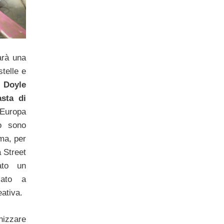
arà una
stelle e
e
Doyle
sta di
Europa
po sono
 ma, per
a Street
ato un
cato a
ativa.
izzare