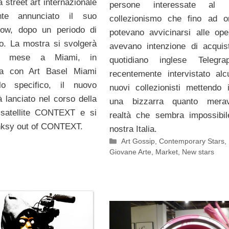
a street art internazionale
persone interessate al p
nte annunciato il suo
collezionismo che fino ad o
ow, dopo un periodo di
potevano avvicinarsi alle op
io. La mostra si svolgerà
avevano intenzione di acquist
mo mese a Miami, in
quotidiano inglese Telegr
za con Art Basel Miami
recentemente intervistato alc
lo specifico, il nuovo
nuovi collezionisti mettendo 
à lanciato nel corso della
una bizzarra quanto meravi
 satellite CONTEXT e si
realtà che sembra impossibil
anksy out of CONTEXT.
nostra Italia.
Categorie
Art Gossip
,
Contemporary Stars
,
Giovane Arte
,
Market
,
New stars