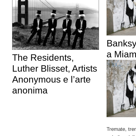
Banksy
a Miam
The Residents,
Luther Blisset, Artists
Anonymous e l’arte
anonima
Tremate, tre