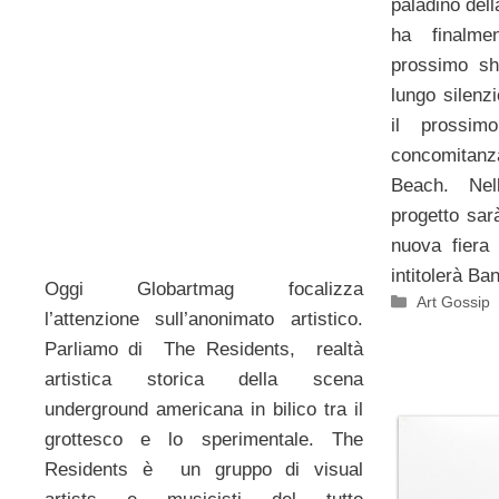
paladino dell
ha finalme
prossimo sh
lungo silenz
il prossi
concomitan
Beach. Nel
progetto sar
nuova fiera
intitolerà B
Oggi Globartmag focalizza
Categorie
Art Gossip
l’attenzione sull’anonimato artistico.
Parliamo di The Residents, realtà
artistica storica della scena
underground americana in bilico tra il
grottesco e lo sperimentale. The
Residents è un gruppo di visual