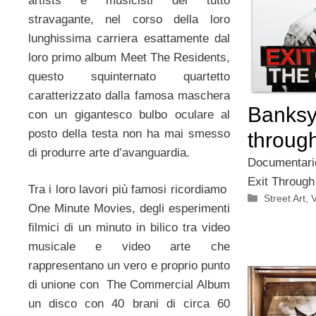
artists e musicisti del tutto
stravagante, nel corso della loro
lunghissima carriera esattamente dal
loro primo album Meet The Residents,
questo squinternato quartetto
caratterizzato dalla famosa maschera
Banksy
con un gigantesco bulbo oculare al
posto della testa non ha mai smesso
through
di produrre arte d’avanguardia.
Documentari
Exit Through 
Tra i loro lavori più famosi ricordiamo
Categorie
Street Art
,
V
One Minute Movies, degli esperimenti
filmici di un minuto in bilico tra video
musicale e video arte che
rappresentano un vero e proprio punto
di unione con The Commercial Album
un disco con 40 brani di circa 60