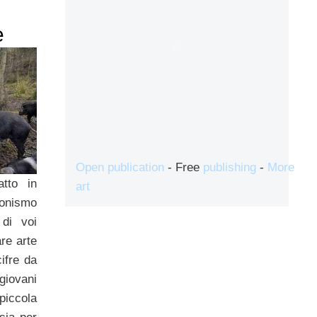
e
Open publication
- Free
publishing
-
More
tto in
art
ionismo
 di voi
are arte
ifre da
giovani
piccola