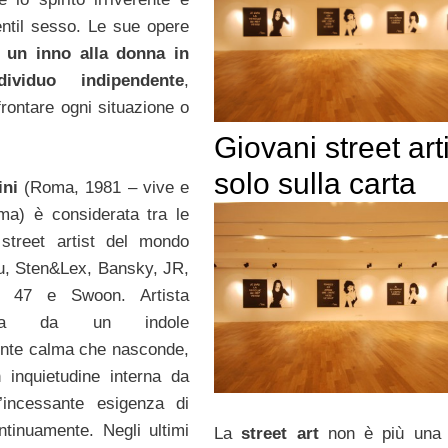
gentil sesso. Le sue opere
,
un inno alla donna in
ividuo indipendente
,
frontare ogni situazione o
Giovani street arti
solo sulla carta
ini
(Roma, 1981 – vive e
ma) è considerata tra le
street artist del mondo
u, Sten&Lex, Bansky, JR,
h 47 e Swoon. Artista
zzata da un indole
nte calma che nasconde,
n inquietudine interna da
l’incessante esigenza di
ntinuamente. Negli ultimi
La
street art
non è più una 