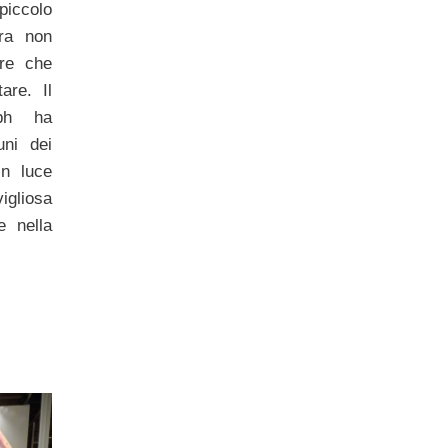
iccolo
ra non
ere che
are. Il
aph ha
uni dei
in luce
gliosa
e nella