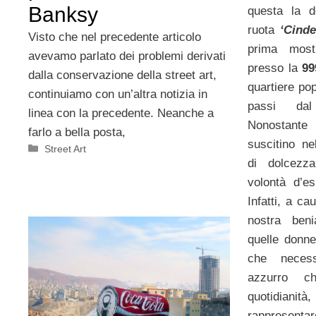
Banksy
questa la 
ruota
‘Cinde
Visto che nel precedente articolo
prima mos
avevamo parlato dei problemi derivati
presso la
99
dalla conservazione della street art,
quartiere po
continuiamo con un’altra notizia in
passi da
linea con la precedente. Neanche a
Nonostant
farlo a bella posta,
suscitino ne
Categorie
Street Art
di dolcezz
volontà d’e
Infatti, a ca
nostra beni
quelle donne
che necess
azzurro c
quotidia
rappresentar