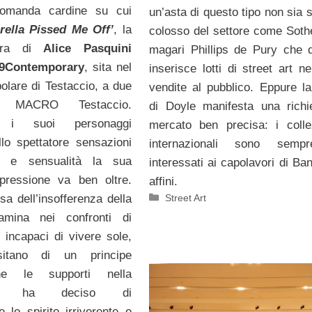
domanda cardine su cui
un’asta di questo tipo non sia 
rella Pissed Me Off’
, la
colosso del settore come Soth
tra di
Alice Pasquini
magari Phillips de Pury che 
9Contemporary
, sita nel
inserisce lotti di street art n
polare di Testaccio, a due
vendite al pubblico. Eppure la
l MACRO Testaccio.
di Doyle manifesta una richi
e i suoi personaggi
mercato ben precisa: i collez
llo spettatore sensazioni
internazionali sono semp
a e sensualità la sua
interessati ai capolavori di Ba
spressione va ben oltre.
affini.
Categorie
Street Art
usa dell’insofferenza della
amina nei confronti di
 incapaci di vivere sole,
itano di un principe
he le supporti nella
nità, ha deciso di
e lo spirito irriverente e