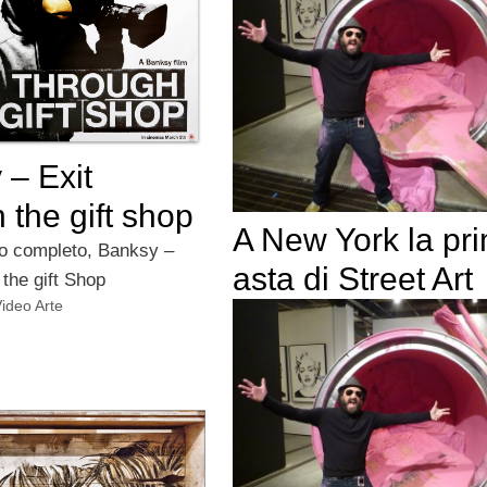
 – Exit
 the gift shop
A New York la pr
o completo, Banksy –
asta di Street Art
the gift Shop
ideo Arte