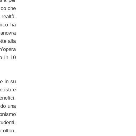
 sia per
cco che
realtà.
nico ha
anovra
te alla
n’opera
a in 10
ne in su
eristi e
enefici.
ndo una
onismo
denti,
oltori,