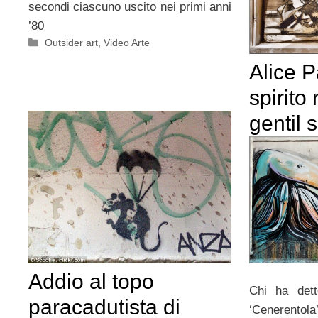
secondi ciascuno uscito nei primi anni
’80
Categorie
Outsider art
,
Video Arte
Alice P
spirito 
gentil 
Addio al topo
Chi ha dett
paracadutista di
‘Cenerentol