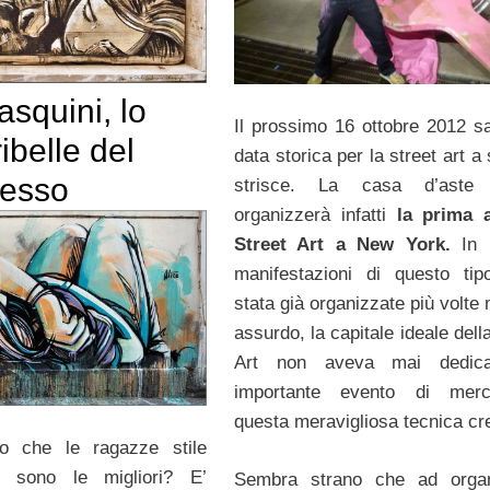
asquini, lo
Il prossimo 16 ottobre 2012 s
ribelle del
data storica per la street art a 
sesso
strisce. La casa d’ast
organizzerà infatti
la prima a
Street Art a New York.
In 
manifestazioni di questo ti
stata già organizzate più volte
assurdo, la capitale ideale dell
Art non aveva mai dedic
importante evento di mer
questa meravigliosa tecnica cre
o che le ragazze stile
a’ sono le migliori? E’
Sembra strano che ad organ