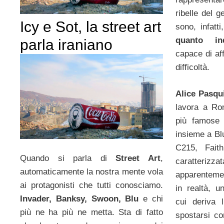
ribelle del 
Icy e Sot, la street art
sono, infatti
quanto ind
parla iraniano
capace di af
difficoltà.
Alice Pasqu
lavora a Ro
più famose 
insieme a Bl
C215, Fait
Quando si parla di
Street Art
,
caratteri
automaticamente la nostra mente vola
apparenteme
ai protagonisti che tutti conosciamo.
in realtà, u
Invader, Banksy, Swoon, Blu
e chi
cui deriva 
più ne ha più ne metta. Sta di fatto
spostarsi co