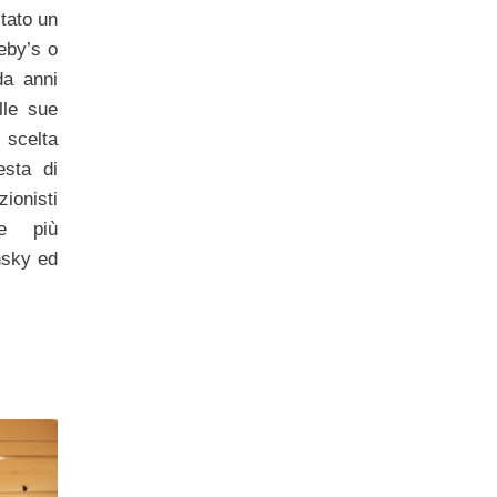
stato un
eby’s o
da anni
elle sue
 scelta
esta di
ionisti
re più
nsky ed