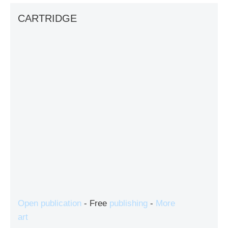
CARTRIDGE
Open publication
- Free
publishing
-
More
art