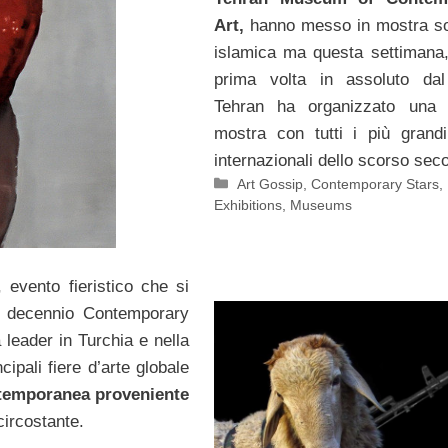
Art,
hanno messo in mostra so
islamica ma questa settimana,
prima volta in assoluto dal
Tehran ha organizzato una 
mostra con tutti i più grandi 
internazionali dello scorso sec
Categorie
Art Gossip
,
Contemporary Stars
,
Exhibitions
,
Museums
, evento fieristico che si
n decennio Contemporary
 leader in Turchia e nella
ipali fiere d’arte globale
contemporanea proveniente
circostante.