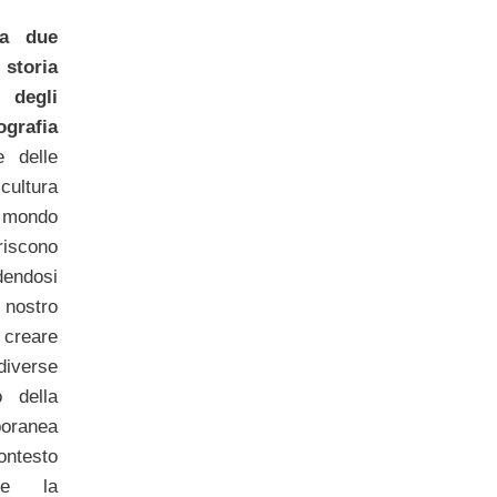
ra due
storia
 degli
grafia
e delle
 cultura
 mondo
eriscono
dendosi
 nostro
 creare
diverse
 della
poranea
ontesto
rne la