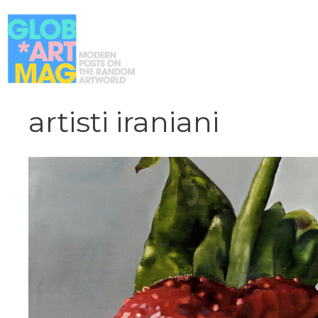
Vai
al
contenuto
artisti iraniani