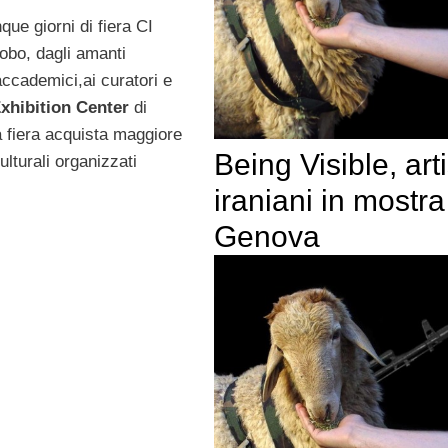
nque giorni di fiera CI
lobo, dagli amanti
li accademici,ai curatori e
xhibition Center
di
la fiera acquista maggiore
Being Visible, arti
lturali organizzati
iraniani in mostra
Genova