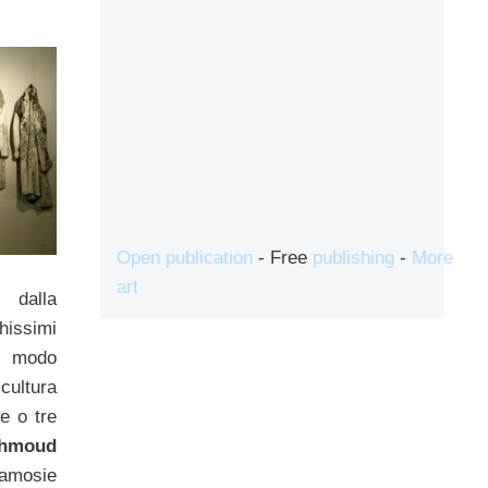
Open publication
- Free
publishing
-
More
art
dalla
hissimi
e modo
ultura
ue o tre
hmoud
ramosie