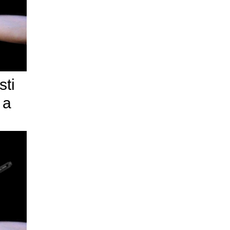
sti
 a