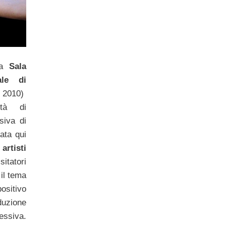
a
Sala
le di
 2010)
ità di
siva di
ata qui
artisti
itatori
 il tema
positivo
duzione
ressiva.