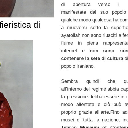
di apertura verso il 
manifestate dal suo popolo
qualche modo qualcosa ha com
ieristica di
a muoversi sotto la superfic
ayatollah non sono riusciti a fe
fiume in piena rappresent
internet e
non sono rius
contenere la sete di cultura
di
popolo iraniano.
Sembra quindi che qua
all’interno del regime abbia ca
la pressione debba essere in 
modo allentata e ciò può av
proprio grazie all’arte.Fino ad
musei di tutta la nazione, inc
Tehran Museum of Contem