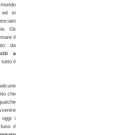
mondo
 ed in
inciato
ie. Gli
rmare il
ato da
citi a
 tutto il
lcuno
pito che
qualche
venire
 oggi i
luso il
porary