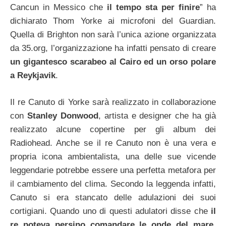
Cancun in Messico che
il tempo sta per finire
” ha
dichiarato Thom Yorke ai microfoni del Guardian.
Quella di Brighton non sarà l’unica azione organizzata
da 35.org, l’organizzazione ha infatti pensato di creare
un gigantesco scarabeo al Cairo ed un orso polare
a Reykjavik
.
Il re Canuto di Yorke sarà realizzato in collaborazione
con
Stanley Donwood
, artista e designer che ha già
realizzato alcune copertine per gli album dei
Radiohead. Anche se il re Canuto non è una vera e
propria icona ambientalista, una delle sue vicende
leggendarie potrebbe essere una perfetta metafora per
il cambiamento del clima. Secondo la leggenda infatti,
Canuto si era stancato delle adulazioni dei suoi
cortigiani. Quando uno di questi adulatori disse che
il
re poteva persino comandare le onde del mare
,