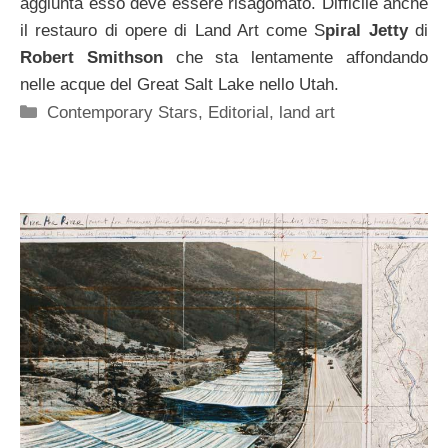
aggiunta esso deve essere risagomato. Difficile anche
il restauro di opere di Land Art come S
piral Jetty
di
Robert Smithson
che sta lentamente affondando
nelle acque del Great Salt Lake nello Utah.
Categorie
Contemporary Stars
,
Editorial
,
land art