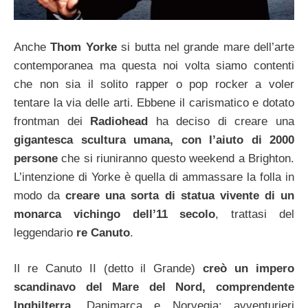
Anche
Thom Yorke
si butta nel grande mare dell’arte
contemporanea ma questa noi volta siamo contenti
che non sia il solito rapper o pop rocker a voler
tentare la via delle arti. Ebbene il carismatico e dotato
frontman dei
Radiohead
ha deciso di creare una
gigantesca scultura umana, con l’aiuto di 2000
persone
che si riuniranno questo weekend a Brighton.
L’intenzione di Yorke è quella di ammassare la folla in
modo da
creare una sorta di statua vivente di un
monarca vichingo dell’11 secolo
, trattasi del
leggendario
re Canuto
.
Il re Canuto II (detto il Grande)
creò un impero
scandinavo del Mare del Nord, comprendente
Inghilterra
, Danimarca e Norvegia: avventurieri