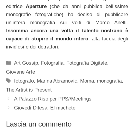
editrice
Aperture
(che da anni pubblica bellissime
monografie fotografiche) ha deciso di pubblicare
un’intera monografia sui volti di Marco Anelli.
I
nsomma ancora una volta il talento nostrano è
capace di stupire il mondo intero
, alla faccia degli
invidiosi e dei detrattori.
Categorie
Art Gossip
,
Fotografia
,
Fotografia Digitale
,
Giovane Arte
Tag
fotografo
,
Marina Abramovic
,
Moma
,
monografia
,
The Artist is Present
A Palazzo Riso per PPS//Meetings
Giovedì Difesa: El machete
Lascia un commento