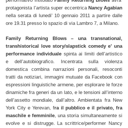
performativo intitolato
Family Returning Blows
avra’
protagonista l’artista super eccentrica
Nancy Agabian
nella serata di lunedi’ 10 gennaio 2011 a partire dalle
ore 19.31 presso lo spazio di via Lambro 7, a Milano.
Family Returning Blows – una transnational,
transhistorical love story/slapstick comedy e’ una
performance individuale
spinta ai limiti dell’artistico
e dell’autobiografico. Incentrata sulla violenza
domestica combina narrazioni personali, resoconti
tratti da notiziari, immagini mutuate da Facebook con
espressioni linguistiche armene, per esplorare le forze
dinamiche fra generi da un lato, e le tensioni all’interno
dell’assetto mondiale, dall’altro. Ambientata fra New
York City e Yerevan, f
ra il pubblico e il privato, fra
maschile e femminile
, una storia simultaneamente si
evolve e si distrugge.
La scrittrice/performer Nancy