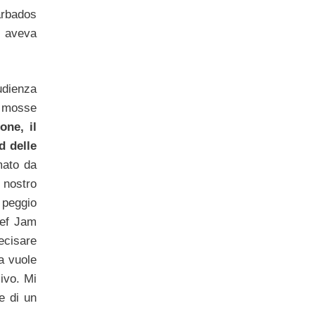
Barbados
, aveva
udienza
e mosse
one, il
d delle
mato da
 nostro
o peggio
Def Jam
ecisare
a vuole
ivo. Mi
e di un