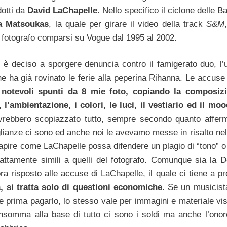
dotti da
David LaChapelle.
Nello specifico il ciclone delle 
a Matsoukas
, la quale per girare il video della track
S&M
o fotografo comparsi su Vogue dal 1995 al 2002.
 è deciso a sporgere denuncia contro il famigerato duo, l’
che ha già rovinato le ferie alla peperina Rihanna. Le accus
notevoli spunti da 8 mie foto, copiando la composizi
 l’ambientazione, i colori, le luci, il vestiario ed il moo
avrebbero scopiazzato tutto, sempre secondo quanto affer
lianze ci sono ed anche noi le avevamo messe in risalto nel
e capire come LaChapelle possa difendere un plagio di “tono” 
attamente simili a quelli del fotografo. Comunque sia la 
a risposto alle accuse di LaChapelle, il quale ci tiene a pr
 si tratta solo di questioni economiche
. Se un musicist
e prima pagarlo, lo stesso vale per immagini e materiale vis
somma alla base di tutto ci sono i soldi ma anche l’onor