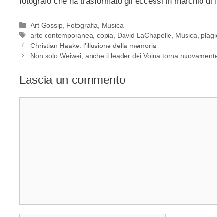
fotografo che ha trasformato gli eccessi in marchio di 
Categorie
Art Gossip
,
Fotografia
,
Musica
Tag
arte contemporanea
,
copia
,
David LaChapelle
,
Musica
,
plagi
Christian Haake: l’illusione della memoria
Non solo Weiwei, anche il leader dei Voina torna nuovamente
Lascia un commento
Commento