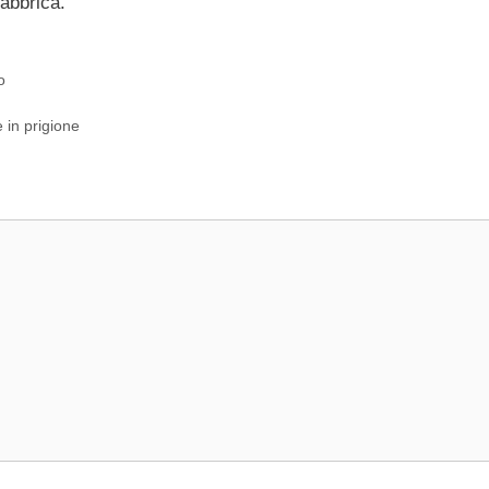
fabbrica.
o
 in prigione