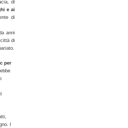
cia, di
hi e ai
ente di
da anni
ittà di
ariato.
ic per
trebbe
o
l
ti,
gno. I