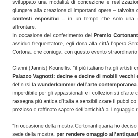
sviluppato una modalità di concezione e realizzazion
giungere alla creazione di importanti opere – talvolta
contesti espositivi
– in un tempo che solo una qual
affrontare.
In occasione del conferimento del
Premio Cortonant
assiduo frequentatore, egli dona alla città l’opera Se
Cortona, che coniuga, con questo evento straordinario 
Gianni (Jannis) Kounellis, “il più italiano fra gli artist
Palazzo Vagnotti: decine e decine di mobili vecchi 
definirsi l
a wunderkammer dell’arte contemporanea.
imperdibile per gli appassionati e i collezionisti d’art
rassegna più antica d’Italia a sensibilizzare il pubblic
prezioso e raffinato sapore dell’antichità al linguaggio
“In occasione della mostra Cortonantiquaria ho deciso d
sede della mostra,
per rendere omaggio all’antiquar