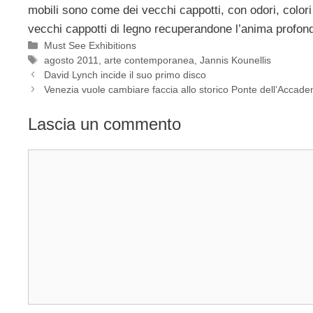
mobili sono come dei vecchi cappotti, con odori, colori 
vecchi cappotti di legno recuperandone l’anima profonda
Categorie
Must See Exhibitions
Tag
agosto 2011
,
arte contemporanea
,
Jannis Kounellis
David Lynch incide il suo primo disco
Venezia vuole cambiare faccia allo storico Ponte dell’Accade
Lascia un commento
Commento