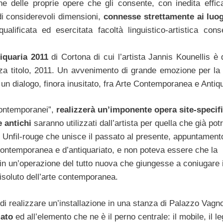
e delle proprie opere che gli consente, con inedita effica
 di considerevoli dimensioni,
connesse strettamente ai luog
ificata ed esercitata facoltà linguistico-artistica cons
iquaria 2011
di Cortona di cui l’artista Jannis Kounellis è 
nza titolo, 2011. Un avvenimento di grande emozione per la c
un dialogo, finora inusitato, fra Arte Contemporanea e Antiqu
i contemporanei”,
realizzerà un’imponente opera site-specif
e antichi
saranno utilizzati dall’artista per quella che già po
Unfil-rouge che unisce il passato al presente, appuntament
e contemporanea e d’antiquariato, e non poteva essere che la
o in un’operazione del tutto nuova che giungesse a coniugare i
 risoluto dell’arte contemporanea.
i realizzare un’installazione in una stanza di Palazzo Vagnot
iato
ed all’elemento che ne è il perno centrale: il mobile, il le