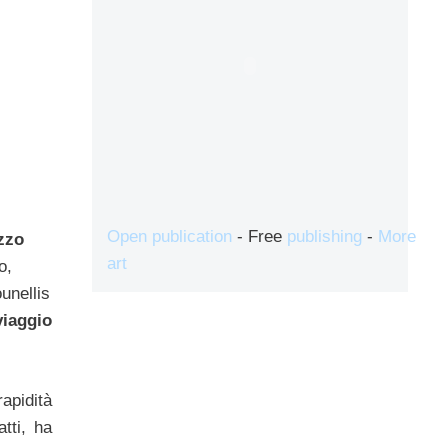
Open publication
- Free
publishing
-
More
zzo
art
o,
unellis
viaggio
apidità
tti, ha