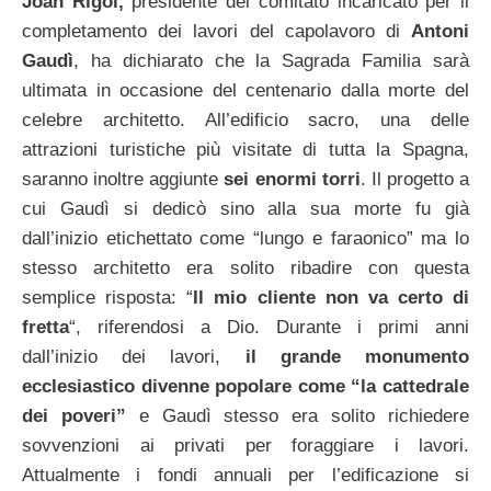
Joan Rigol,
presidente del comitato incaricato per il
completamento dei lavori del capolavoro di
Antoni
Gaudì
, ha dichiarato che la Sagrada Familia sarà
ultimata in occasione del centenario dalla morte del
celebre architetto. All’edificio sacro, una delle
attrazioni turistiche più visitate di tutta la Spagna,
saranno inoltre aggiunte
sei enormi torri
. Il progetto a
cui Gaudì si dedicò sino alla sua morte fu già
dall’inizio etichettato come “lungo e faraonico” ma lo
stesso architetto era solito ribadire con questa
semplice risposta: “
Il mio cliente non va certo di
fretta
“, riferendosi a Dio.
Durante i primi anni
dall’inizio dei lavori,
il grande monumento
ecclesiastico divenne popolare come “la cattedrale
dei poveri”
e Gaudì stesso era solito richiedere
sovvenzioni ai privati per foraggiare i lavori.
Attualmente i fondi annuali per l’edificazione si