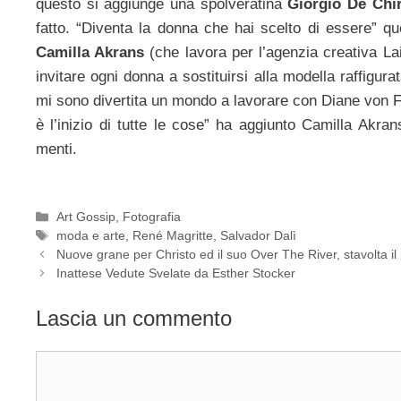
questo si aggiunge una spolveratina
Giorgio De Chi
fatto. “Diventa la donna che hai scelto di essere” qu
Camilla Akrans
(che lavora per l’agenzia creativa La
invitare ogni donna a sostituirsi alla modella raffigura
mi sono divertita un mondo a lavorare con Diane von F
è l’inizio di tutte le cose” ha aggiunto Camilla Akran
menti.
Categorie
Art Gossip
,
Fotografia
Tag
moda e arte
,
René Magritte
,
Salvador Dalì
Nuove grane per Christo ed il suo Over The River, stavolta i
Inattese Vedute Svelate da Esther Stocker
Lascia un commento
Commento