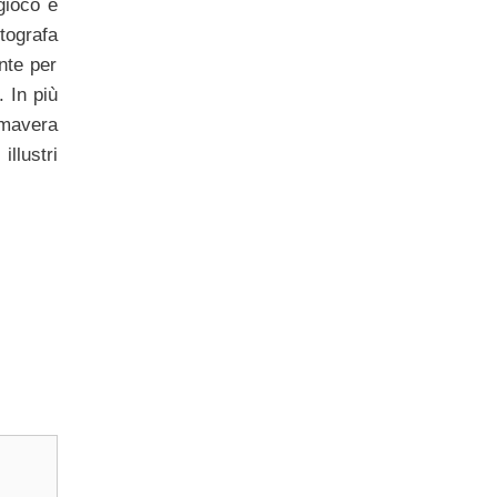
gioco è
tografa
nte per
. In più
imavera
llustri