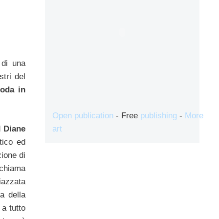
 di una
tri del
oda in
Open publication
- Free
publishing
-
More
art
d
Diane
tico ed
ione di
 chiama
iazzata
a della
 a tutto