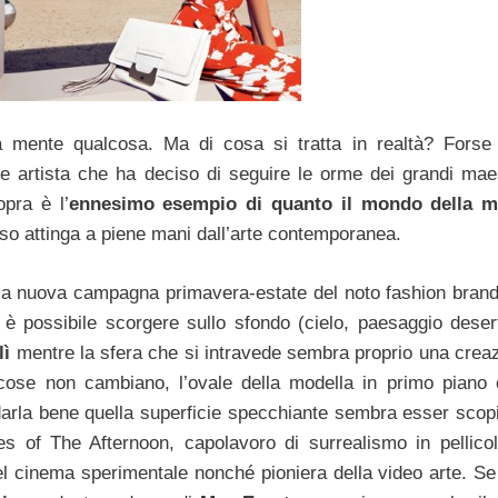
la mente qualcosa. Ma di cosa si tratta in realtà? Forse
e artista che ha deciso di seguire le orme dei grandi maes
opra è l’
ennesimo esempio di quanto il mondo della m
so attinga a piene mani dall’arte contemporanea.
della nuova campagna primavera-estate del noto fashion bran
 è possibile scorgere sullo sfondo (cielo, paesaggio deser
lì
mentre la sfera che si intravede sembra proprio una creaz
 cose non cambiano, l’ovale della modella in primo piano
rla bene quella superficie specchiante sembra esser scop
s of The Afternoon, capolavoro di surrealismo in pellicol
del cinema sperimentale nonché pioniera della video arte.
Se