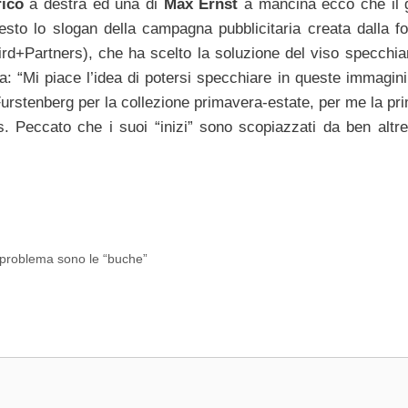
rico
a destra ed una di
Max Ernst
a mancina ecco che il 
esto lo slogan della campagna pubblicitaria creata dalla fo
ird+Partners), che ha scelto la soluzione del viso specchia
ta: “Mi piace l’idea di potersi specchiare in queste immagini
urstenberg per la collezione primavera-estate, per me la pr
s. Peccato che i suoi “inizi” sono scopiazzati da ben altre i
l problema sono le “buche”