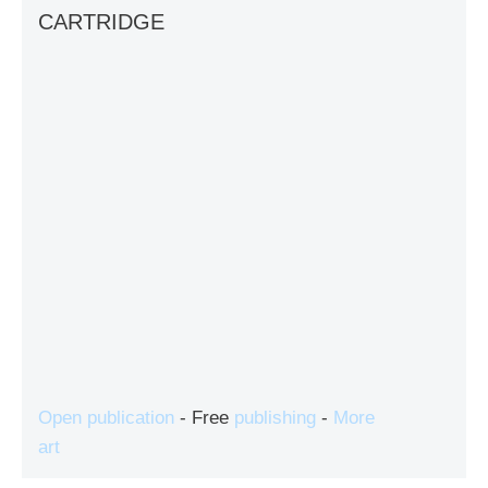
CARTRIDGE
Open publication
- Free
publishing
-
More
art